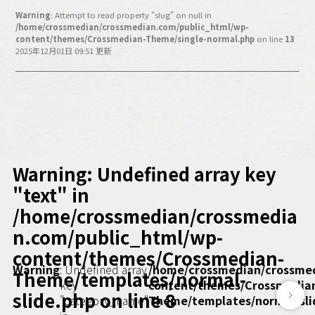
バックオフィス
Warning
: Attempt to read property "slug" on null in
その他
/home/crossmedian/crossmedian.com/public_html/wp-
content/themes/Crossmedian-Theme/single-normal.php
on line
13
2025年12月01日 09:51 更新
動画
ビジネス・ブック・アカデミー
業界ビジネス
CMGNOW!
プロフェッショナル対談
ビジネスアスリートのための
コンディショニング
Warning
: Undefined array key
編集4.0
"text" in
/home/crossmedian/crossmedia
その他
n.com/public_html/wp-
ラジオ
Podcast番組
content/themes/Crossmedian-
「ビジネス・ブック・アカデミー」
Warning
: Undefined array
/home/crossmedian/crossme
Theme/templates/normal-
key
content/themes/Crossmedia
Podcast番組
slide.php
on line
8
"category_name"
Theme/templates/normal-sli
「小早川幸一郎の編集者で経営者」