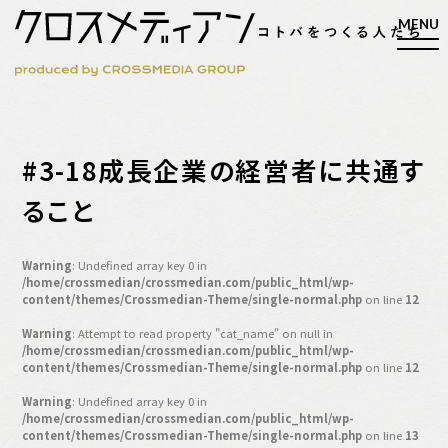
検索
#3-18成長企業の経営者に共通す
検索
ること
マガジン
新刊ができるまで
Warning
: Undefined array key 0 in
/home/crossmedian/crossmedian.com/public_html/wp-
EVENT
content/themes/Crossmedian-Theme/single-normal.php
on line
12
MY WORK
Warning
: Attempt to read property "cat_name" on null in
/home/crossmedian/crossmedian.com/public_html/wp-
編集4.0
content/themes/Crossmedian-Theme/single-normal.php
on line
12
人間主義的経営
Warning
: Undefined array key 0 in
シンカケイコウホウ
/home/crossmedian/crossmedian.com/public_html/wp-
content/themes/Crossmedian-Theme/single-normal.php
on line
13