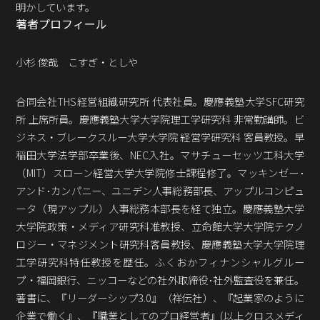
明かしています。
著者プロフィール
小杉 俊哉 こすぎ・としや
合同会社THS経営組織研究所 代表社員。慶應義塾大学SFC研究
所 上席所員。慶應義塾大学大学院理工学研究科 非常勤講師。ビ
ジネス・ブレークスルー大学大学院 経営学研究科 客員教授。早
稲田大学法学部卒業後、NEC入社。マサチューセッツ工科大学
（MIT）スローン経営大学大学院修士課程修了。マッキンゼー･
アンド･カンパニー、ユニデン人事総務部長、アップルコンピュ
ータ（現アップル）人事総務本部長を経て独立。慶應義塾大学
大学院政策・メディア研究科准教授、立命館大学大学院テクノ
ロジー・マネジメント研究科客員教授、慶應義塾大学大学院理
工学研究科特任教授を歴任。ふくおかフィナンシャルグルー
プ・福岡銀行、ニッコーなどの社外取締役･社外監査役を兼任。
著書に、『リーダーシップ3.0』（祥伝社）、『起業家のように
企業で働く』、『職業としてのプロ経営者』(以上クロスメディ