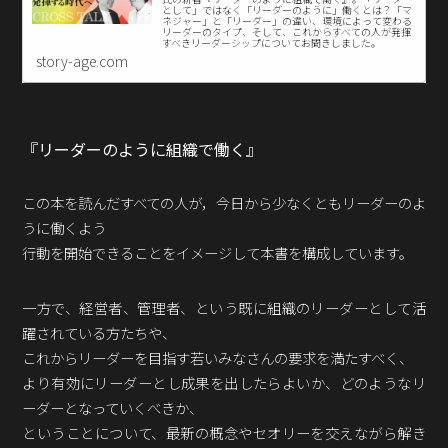
Podcast番組
として」ではなく「リーダーのように」働くとは？「マ
ネジャー」と「リーダー」の違い、環境によって変わる
「東京広報大学」
リーダーのタイプ、そして、これからすべての人が発揮
すべきリーダーシップについてお聞きしました。
story-age.com
クロスメディアンとは？
広報誌
「クロスメディアン」アーカイブ
『リーダーのように組織で働く』
この本を読んだすべての人が，今日から少なくともリーダーのよ
うに働くよう
行動を開始できることをイメージして本書を構成しています。
一方で、経営者、管理者、という既に組織のリーダーとして活
躍されている方たちや、
これからリーダーを目指す若いみなさんの要求を満たすべく、
より有効にリーダーとし成果を出したらよいか、どのようなリ
ーダーとなっていくべきか、
ということについて、最新の概念やセオリーを交えながら解き