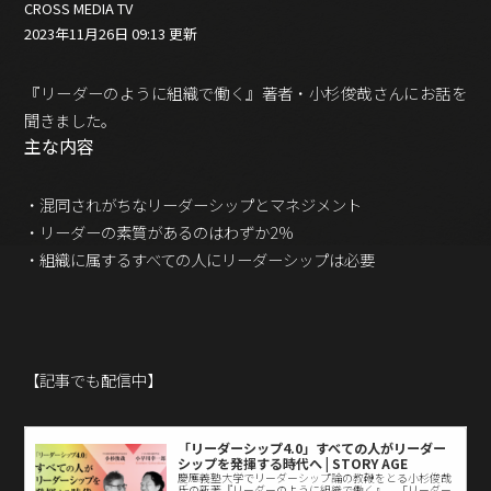
バックオフィス
CROSS MEDIA TV
2023年11月26日 09:13 更新
その他
動画
『リーダーのように組織で働く』著者・小杉俊哉さんにお話を
ビジネス・ブック・アカデミー
聞きました。
業界ビジネス
主な内容
CMGNOW!
プロフェッショナル対談
・混同されがちなリーダーシップとマネジメント
・リーダーの素質があるのはわずか2%
ビジネスアスリートのための
コンディショニング
・組織に属するすべての人にリーダーシップは必要
編集4.0
その他
【記事でも配信中】
ラジオ
Podcast番組
「ビジネス・ブック・アカデミー」
Podcast番組
「リーダーシップ4.0」すべての人がリーダー
シップを発揮する時代へ | STORY AGE
「小早川幸一郎の編集者で経営者」
慶應義塾大学でリーダーシップ論の教鞭をとる小杉俊哉
氏の新著『リーダーのように組織で働く』。「リーダー