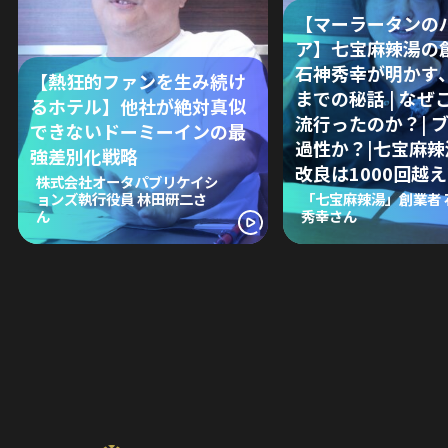
【マーラータンの
ア】七宝麻辣湯の
石神秀幸が明かす
【熱狂的ファンを生み続け
までの秘話 | なぜ
るホテル】他社が絶対真似
流行ったのか？| 
できないドーミーインの最
過性か？|七宝麻
強差別化戦略
改良は1000回越え
株式会社オータパブリケイシ
ョンズ執行役員 林田研二さ
「七宝麻辣湯」創業者 
ん
秀幸さん