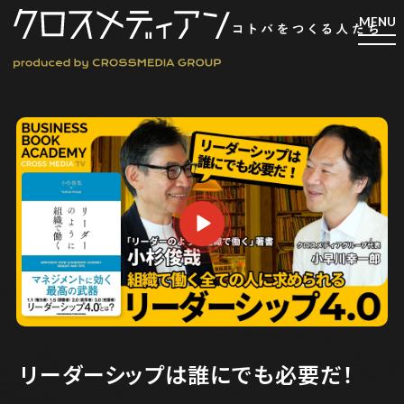
検索
検索
マガジン
新刊ができるまで
EVENT
MY WORK
編集4.0
人間主義的経営
リーダーシップは誰にでも必要だ！
シンカケイコウホウ