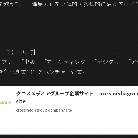
を越えて、「編集力」を立体的・多角的に活かすポイ
ループについて】
ープは、「出版」「マーケティング」「デジタル」「ア
を行う創業19年のベンチャー企業。
クロスメディアグループ企業サイト - crossmediagroup
site
crossmediagroup company site