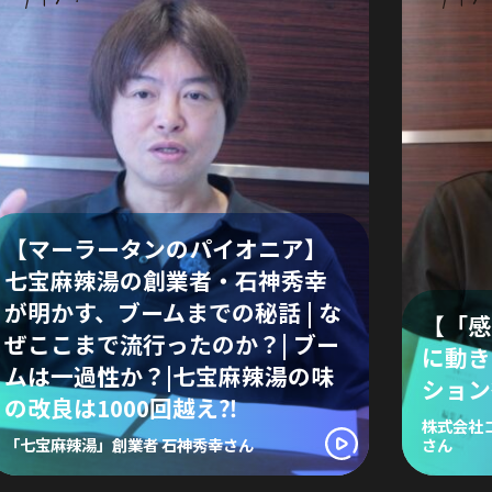
【マーラータンのパイオニア】
七宝麻辣湯の創業者・石神秀幸
が明かす、ブームまでの秘話 | な
【「感
ぜここまで流行ったのか？| ブー
に動き
ムは一過性か？|七宝麻辣湯の味
ション
の改良は1000回越え⁈
株式会社
「七宝麻辣湯」創業者 石神秀幸さん
さん