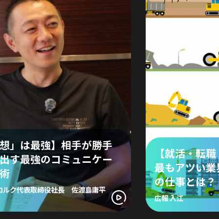
想」は最強】相手が勝手
【就活・転職 
出す最強のコミュニケー
最もアツい業
術
の仕事とは？
コルク代表取締役社長 佐渡島庸平
広報 入江