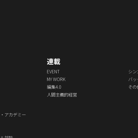
連載
EVENT
シン
MY WORK
バッ
編集4.0
その
人間主義的経営
・アカデミー
ル対談