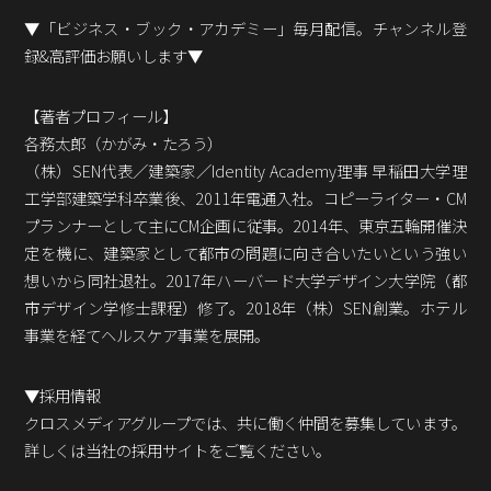
▼「ビジネス・ブック・アカデミー」毎月配信。チャンネル登
録&高評価お願いします▼
【著者プロフィール】
各務太郎（かがみ・たろう）
（株）SEN代表／建築家／Identity Academy理事 早稲田大学理
工学部建築学科卒業後、2011年電通入社。コピーライター・CM
プランナーとして主にCM企画に従事。2014年、東京五輪開催決
定を機に、建築家として都市の問題に向き合いたいという強い
想いから同社退社。2017年ハーバード大学デザイン大学院（都
市デザイン学修士課程）修了。2018年（株）SEN創業。ホテル
事業を経てヘルスケア事業を展開。
▼採用情報
クロスメディアグループでは、共に働く仲間を募集しています。
詳しくは当社の採用サイトをご覧ください。