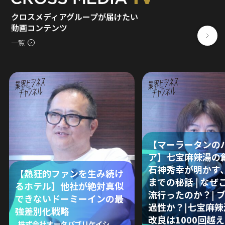
クロスメディアグループが届けたい
動画コンテンツ
一覧
【マーラータンの
ア】七宝麻辣湯の
石神秀幸が明かす
【熱狂的ファンを生み続け
までの秘話 | なぜ
るホテル】他社が絶対真似
流行ったのか？| 
できないドーミーインの最
過性か？|七宝麻
強差別化戦略
改良は1000回越え
株式会社オータパブリケイシ