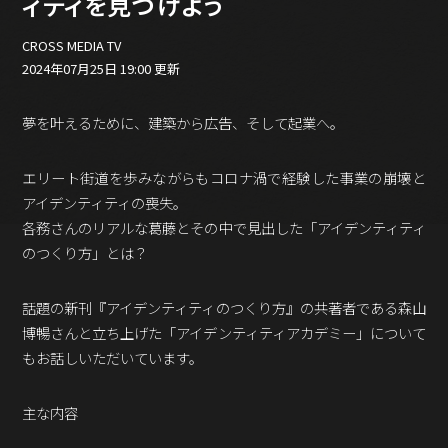
ィティを見つけよう
バックオフィス
その他
CROSS MEDIA TV
2024年07月25日 19:00 更新
動画
ビジネス・ブック・アカデミー
業界ビジネス
夢を叶えるために、建築から広告、そして起業へ。
CMGNOW!
エリート街道を歩みながらもコロナ渦で経験した事業の崩壊と
プロフェッショナル対談
アイデンティティの喪失。
ビジネスアスリートのための
各務さんのリアルな葛藤とその中で見出した「アイデンティティ
コンディショニング
のつくり方」とは？
編集4.0
その他
話題の新刊『アイデンティティのつくり方』の共著者である森山
博暢さんと立ち上げた「アイデンティティアカデミー」について
ラジオ
Podcast番組
もお話しいただいています。
「ビジネス・ブック・アカデミー」
Podcast番組
主な内容
「小早川幸一郎の編集者で経営者」