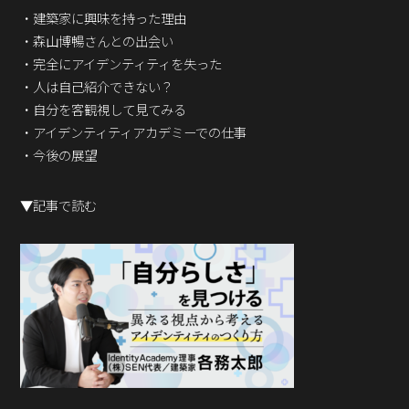
Podcast番組
・建築家に興味を持った理由
「東京広報大学」
・森山博暢さんとの出会い
・完全にアイデンティティを失った
クロスメディアンとは？
・人は自己紹介できない？
・自分を客観視して見てみる
広報誌
「クロスメディアン」アーカイブ
・アイデンティティアカデミーでの仕事
・今後の展望
▼記事で読む