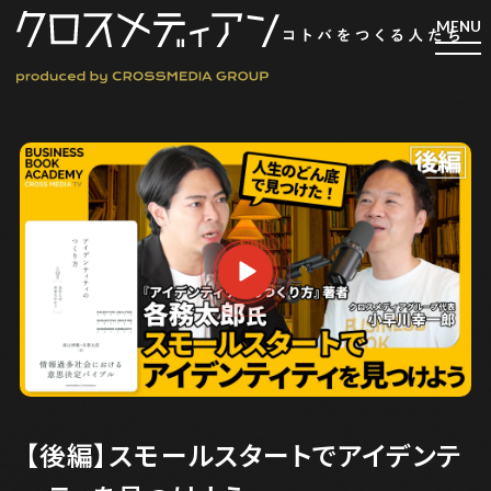
検索
検索
マガジン
新刊ができるまで
EVENT
MY WORK
編集4.0
人間主義的経営
【後編】スモールスタートでアイデンテ
シンカケイコウホウ