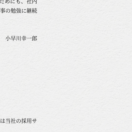
ためにも、社内
仕事の勉強に継続
表 小早川幸一郎
くは当社の採用サ