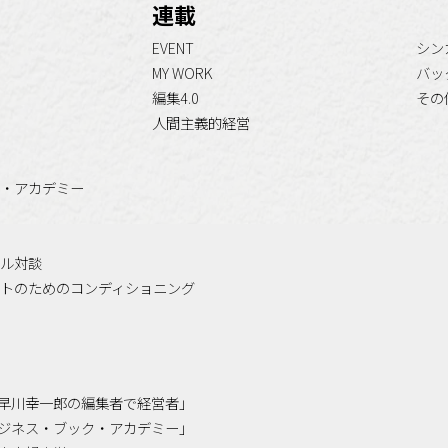
連載
EVENT
シン
MY WORK
バッ
編集4.0
その
人間主義的経営
・アカデミー
ル対談
トのためのコンディショニング
「小早川幸一郎の編集者で経営者」
「ビジネス・ブック・アカデミー」