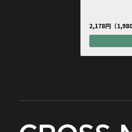
2,178円（1,9