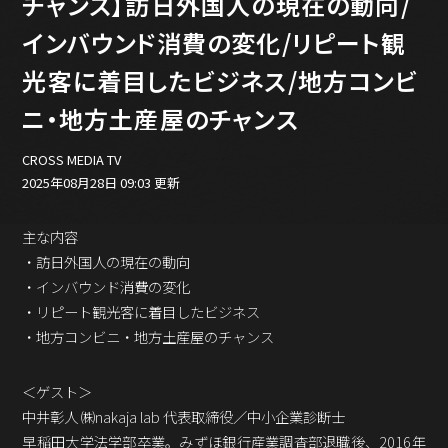
チャンス】訪日外国人の現在の動向/
バックオフィス
その他
インバウンド消費の変化/リピート観
光客に着目したビジネス/地方コンビ
動画
ビジネス・ブック・アカデミー
ニ・地方土産屋のチャンス
業界ビジネス
CMGNOW!
CROSS MEDIA TV
プロフェッショナル対談
2025年08月28日 09:03 更新
ビジネスアスリートのための
コンディショニング
主な内容
・訪日外国人の現在の動向
編集4.0
・インバウンド消費の変化
その他
・リピート観光客に着目したビジネス
・地方コンビニ・地方土産屋のチャンス
ラジオ
Podcast番組
「ビジネス・ブック・アカデミー」
＜ゲスト＞
Podcast番組
中井彰人 ㈱nakaja lab 代表取締役／中小企業診断士
「小早川幸一郎の編集者で経営者」
早稲田大学法学部卒業。みずほ銀行産業調査部退職後、2016年