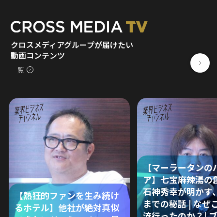
クロスメディアグループが届けたい
動画コンテンツ
一覧
【マーラータンの
ア】七宝麻辣湯の
石神秀幸が明かす
【熱狂的ファンを生み続け
までの秘話 | なぜ
るホテル】他社が絶対真似
流行ったのか？| 