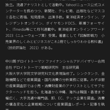
Podcast番組
独立。流通アナリストとして活動中。Yahoo!ニュース公式コメ
「東京広報大学」
ンテーターを務めつつ、新聞社、テレビ局、出版社などマスコ
ミ各社に寄稿、知見提供、出演多数。東洋経済オンライン、プ
クロスメディアンとは？
レジデントオンライン、ダイヤモンドDCS、新潮フォーサイ
ト、ITmedia等にて月刊連載中。東洋経済オンラインアワード
広報誌
「クロスメディアン」アーカイブ
2023（ニューウェーブ賞）受賞。著書として『図解即戦力 小
売業界のしくみとビジネスがこれ1冊でしっかりわかる教科書』
（技術評論社 2021）がある。
中川朗 デロイトトーマツ ファイナンシャルアドバイザリー合同
会社 デロイト トーマツ戦略研究所 主任研究員
大阪大学大学院文学研究科文化表現論修了。シンクタンク、金
融機関などで産業調査・国内消費の分析業務に従事。みずほ銀
行産業調査部では小売・消費財産業のアナリストとしてサブセ
クターヘッドを担う。北海道から沖縄、海外は韓国・香港まで
幅広く、大手流通や専門店、卸、EC、テック企業を調査。消費
の構造変化と企業戦略について産業調査レポート・記事を執