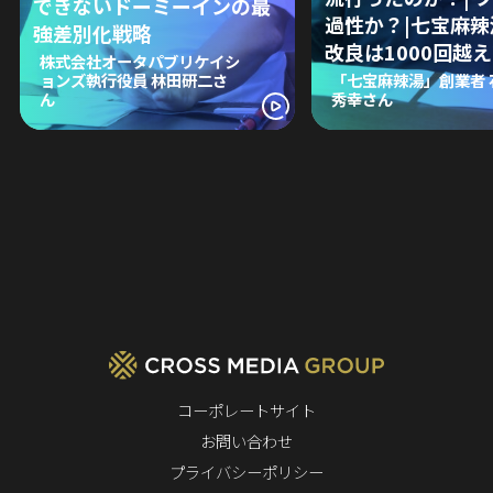
できないドーミーインの最
過性か？|七宝麻
強差別化戦略
改良は1000回越え
株式会社オータパブリケイシ
ョンズ執行役員 林田研二さ
「七宝麻辣湯」創業者 
ん
秀幸さん
コーポレートサイト
お問い合わせ
プライバシーポリシー