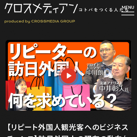
検索
検索
マガジン
新刊ができるまで
EVENT
MY WORK
編集4.0
人間主義的経営
【リピート外国人観光客へのビジネス
シンカケイコウホウ