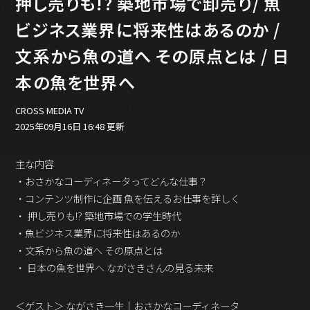
押し売りも!? 築地市場で卸売り/ 魚
バックオフィス
その他
ビジネス業界に将来性はあるのか /
文系から魚の道へ その原点とは / 日
動画
ビジネス・ブック・アカデミー
本の魚を世界へ
業界ビジネス
CMGNOW!
CROSS MEDIA TV
プロフェッショナル対談
2025年09月16日 16:48 更新
ビジネスアスリートのための
コンディショニング
主な内容
・おさかなコーディネータってどんな仕事？
編集4.0
・コンテンツ制作に企画 魚を伝えるお仕事を詳しく
その他
・ 押し売りも!? 築地市場での学生時代
・魚ビジネス業界に将来性はあるのか
ラジオ
Podcast番組
・文系から魚の道へ その原点とは
「ビジネス・ブック・アカデミー」
・ 日本の魚を世界へ ながさきさんの見る未来
Podcast番組
「小早川幸一郎の編集者で経営者」
＜ゲスト＞ ながさき一生｜おさかなコーディネータ