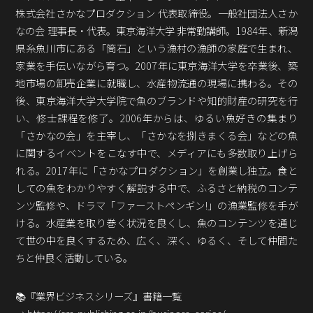
Podcast番組
株式会社さかなプロダクション 代表取締役。一般社団法人さか
「東京広報大学」
なの会 理事長・代表。東京海洋大学 非常勤講師。1984年、新潟
県糸魚川市にある「筒石」という漁村の漁師の家庭で生まれ、
クロスメディアンとは？
家業を手伝いながら育つ。2007年に東京海洋大学を卒業後、築
地市場の卸売企業に就職し、水産物流通の現場に携わる。その
広報誌
「クロスメディアン」アーカイブ
後、東京海洋大学大学院で魚のブランドや知的財産の研究を行
い、修士課程を修了。2006年からは、ゆるい魚好きの集まり
「さかなの会」を主宰し、「さかなを捌きまくる会」などの魚
に関するイベントをこなす中で、メディアにも多数取り上げら
れる。2017年に「さかなプロダクション」を創業し独立。食と
しての魚をわかりやすく解説する中で、ふるさと納税のコンテ
ンツ監修や、ドラマ「ファーストペンギン!」の漁業監修を手が
ける。水産業を取り巻く状況を良くし、魚のコンテンツを通じ
て世の中を良くするため、広く、深く、ゆるく、そして仲間た
ちと仲良く活動している。
📚『業界ビジネスシリーズ』書籍一覧