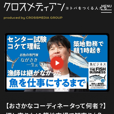
検索
検索
マガジン
新刊ができるまで
EVENT
MY WORK
編集4.0
人間主義的経営
【おさかなコーディネータって何者？】
シンカケイコウホウ