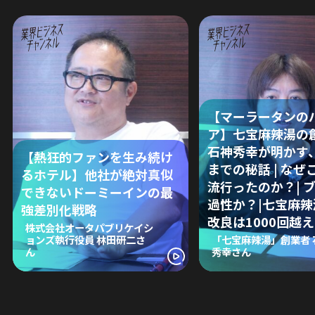
【マーラータンの
ア】七宝麻辣湯の
石神秀幸が明かす
【熱狂的ファンを生み続け
までの秘話 | なぜ
るホテル】他社が絶対真似
流行ったのか？| 
できないドーミーインの最
過性か？|七宝麻
強差別化戦略
改良は1000回越え
株式会社オータパブリケイシ
ョンズ執行役員 林田研二さ
「七宝麻辣湯」創業者 
ん
秀幸さん