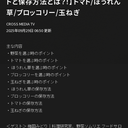
トと保存方法とは？！】トマト/ほうれん
バックオフィス
その他
草/ブロッコリー/玉ねぎ
動画
CROSS MEDIA TV
ビジネス・ブック・アカデミー
2025年09月29日 06:50 更新
業界ビジネス
CMGNOW!
主な内容
プロフェッショナル対談
・野菜を選ぶ時のポイント
・トマトを選ぶ時のポイント
ビジネスアスリートのための
コンディショニング
・ ほうれん草を選ぶ時のポイント
・ブロッコリーを選ぶ時のポイント
編集4.0
・玉ねぎを選ぶ時のポイント
その他
・ ほうれん草の保存方法
・ブロッコリーの保存方法
ラジオ
Podcast番組
・トマトの保存方法
「ビジネス・ブック・アカデミー」
・玉ねぎの保存方法
Podcast番組
「小早川幸一郎の編集者で経営者」
＜ゲスト＞ 梅田みどり｜料理研究家、野菜ソムリエ フードサロ