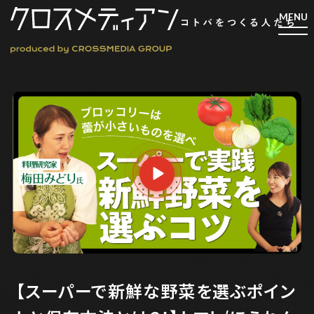
検索
検索
マガジン
新刊ができるまで
EVENT
MY WORK
編集4.0
人間主義的経営
【スーパーで新鮮な野菜を選ぶポイン
シンカケイコウホウ