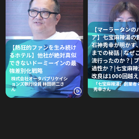
【マーラータンの
ア】七宝麻辣湯の
石神秀幸が明かす
【熱狂的ファンを生み続け
までの秘話 | なぜ
るホテル】他社が絶対真似
流行ったのか？| 
できないドーミーインの最
過性か？|七宝麻
強差別化戦略
改良は1000回越え
株式会社オータパブリケイシ
ョンズ執行役員 林田研二さ
「七宝麻辣湯」創業者 
ん
秀幸さん