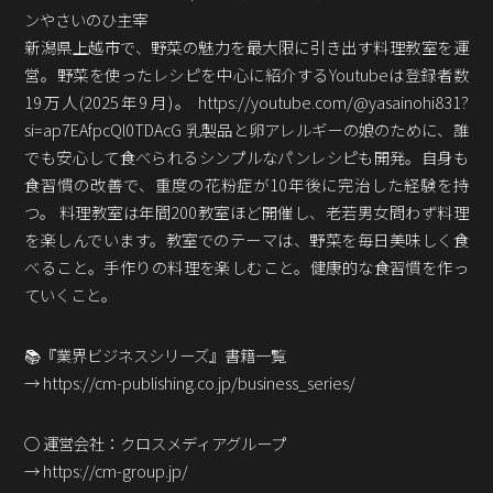
Podcast番組
ンやさいのひ主宰
「東京広報大学」
新潟県上越市で、野菜の魅力を最大限に引き出す料理教室を運
営。野菜を使ったレシピを中心に紹介するYoutubeは登録者数
クロスメディアンとは？
19万人(2025年9月)。 https://youtube.com/@yasainohi831?
si=ap7EAfpcQl0TDAcG 乳製品と卵アレルギーの娘のために、誰
広報誌
「クロスメディアン」アーカイブ
でも安心して食べられるシンプルなパンレシピも開発。自身も
食習慣の改善で、重度の花粉症が10年後に完治した経験を持
つ。 料理教室は年間200教室ほど開催し、老若男女問わず料理
を楽しんでいます。教室でのテーマは、野菜を毎日美味しく食
べること。手作りの料理を楽しむこと。健康的な食習慣を作っ
ていくこと。
📚『業界ビジネスシリーズ』書籍一覧
→ https://cm-publishing.co.jp/business_series/
○ 運営会社：クロスメディアグループ
→ https://cm-group.jp/