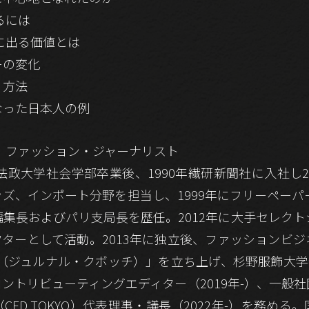
るには
に出る価値とは
ーの変化
く方法
なった日本人の例
｜ファッション・ジャーナリスト
。法政大学社会学部卒業後、1990年繊研新聞社に入社し
、インポート分野を担当し、1999年にフリーペーパー「s
集長およびパリ支局長を歴任。2012年に大手セレク
ターとして活動。2013年に独立後、ファッションビ
bocci（ジュルナル・クボッチ）」を立ち上げ、杉野服飾大学特
deコントリビューティングエディター（2019年-）、一
FD TOKYO）代表理事・議長（2022年-）を務める