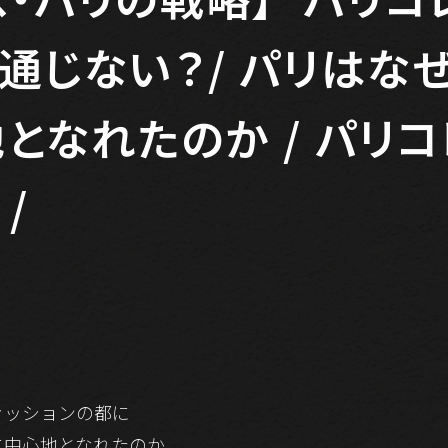
通じない？/ パリはな
となれたのか / パリ
/
ァッションの都に
に中心地となれたのか