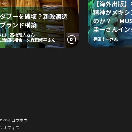
【海外出版】
精神がメキシ
タブーを破壊？新政酒造
のか？ 『MU
ブランド構築
圭一さんイン
プロ 髙橋理人さん
豊田圭一さん
生活協同組合 久保田修平さん
カケイコウホウ
クオフィス