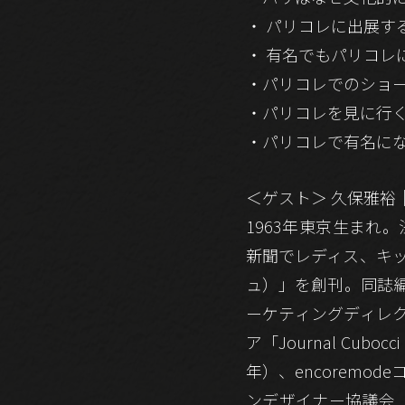
・ パリコレに出展す
・ 有名でもパリコレ
・パリコレでのショ
・パリコレを見に行
・パリコレで有名に
＜ゲスト＞ 久保雅裕
1963年東京生まれ
新聞でレディス、キッズ
ュ）」を創刊。同誌編
ーケティングディレク
ア「Journal Cu
年）、encoremo
ンデザイナー協議会（C