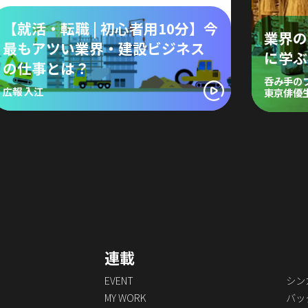
【就活・転職 | 初心者用10分】今
業界の
最もアツい業界・建設ビジネス
に学ぶ
の仕事とは？
呑み手の
広報 入江
東京俳優
連載
EVENT
シン
MY WORK
バッ