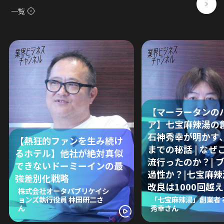
一覧
【マーラータンの
ア】七宝麻辣湯の
石神秀幸が明かす
【熱狂的ファンを生み続け
までの秘話 | なぜ
るホテル】他社が絶対真似
流行ったのか？| 
できないドーミーインの最
過性か？|七宝麻
強差別化戦略
改良は1000回越え
株式会社オータパブリケイシ
ョンズ執行役員 林田研二さ
「七宝麻辣湯」創業者 
ん
秀幸さん