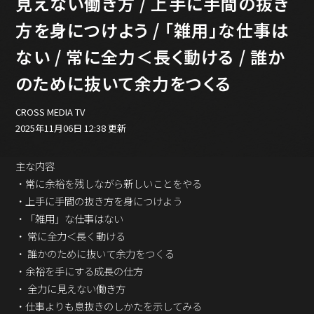
見えない働き方 / 上手に手間の抜き
バックオフィス
その他
方を身につけよう / 「雑用」な仕事は
ない / 常に全力＜長く動ける / 誰か
動画
ビジネス・ブック・アカデミー
のために抜いて余力をつくる
業界ビジネス
CMGNOW!
CROSS MEDIA TV
プロフェッショナル対談
2025年11月06日 12:38 更新
ビジネスアスリートのための
コンディショニング
主な内容
・常に余裕を残しながら新しいことをやる
編集4.0
・上手に手間の抜き方を身につけよう
その他
・「雑用」な仕事はない
・ 常に全力＜長く動ける
ラジオ
Podcast番組
・ 誰かのために抜いて余力をつくる
「ビジネス・ブック・アカデミー」
・余裕を手にする成長の仕方
Podcast番組
・ 全力に見えない働き方
「小早川幸一郎の編集者で経営者」
・仕事よりも息抜きのしかたを示してみる