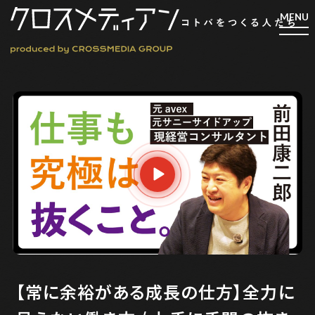
検索
検索
マガジン
新刊ができるまで
EVENT
MY WORK
編集4.0
人間主義的経営
【常に余裕がある成長の仕方】全力に
シンカケイコウホウ