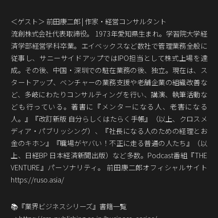
Podcast番組
「東京広報大学」
＜ゲスト＞ 前田康二郎 | 作家・経営コンサルタント
流創株式会社代表取締役。 1973年愛知県生まれ。学習院大学経
クロスメディアンとは？
済学部経営学科卒業。エイベックスなど数社で管理業務全般に
従事し、サニーサイドアップではIPO担当として株式上場を達
広報誌
「クロスメディアン」アーカイブ
成。その後、中国・深圳での駐在業務の後、独立。現在は、ス
タートアップ、ベンチャーの業務支援や老舗企業の組織改善な
ど、多岐にわたりコンサルティングを行い、講演、執筆活動な
ども行っている。著書に『メンターになる人、老害になる
人。』『改訂新版 自分らしくはたらく手帳』（以上、クロスメ
ディア・パブリッシング）、『社長になる人のための経理とお
金のキホン』『職場がヤバい！不正に走る普通の人たち』（以
上、日経BP 日本経済新聞出版）など多数。Podcast番組『THE
VENTURE』パーソナリティ。 前田康二郎オフィシャルサイト
https://ruso.asia/
📚『業界ビジネスシリーズ』書籍一覧