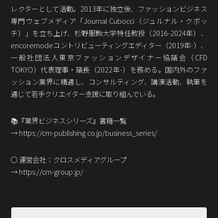
Podcast番組
レクターとして活動。2013年に独立後、ファッションビジネス
「東京広報大学」
専門ウェブメディア「Journal Cubocci（ジュルナル・クボッ
チ）」を立ち上げ、杉野服飾大学特任教授（2016-2024年）、
クロスメディアンとは？
encoremodeコントリビューティングエディター（2019年-）、
一般社団法人東京ファッションデザイナー協議会（CFD
広報誌
「クロスメディアン」アーカイブ
TOKYO）代表理事・議長（2022年-）を務める。国内外のファ
ッション業界に精通し、コンサルティング、講演活動、執筆を
通じて若手クリエイター支援に取り組んでいる。
📚『業界ビジネスシリーズ』書籍一覧
→ https://cm-publishing.co.jp/business_series/
○ 運営会社：クロスメディアグループ
→ https://cm-group.jp/