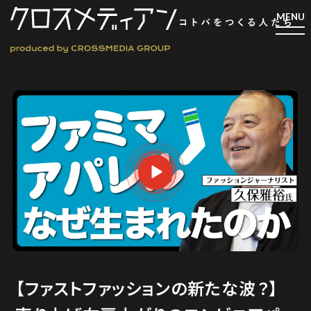
検索
検索
マガジン
新刊ができるまで
EVENT
MY WORK
編集4.0
人間主義的経営
【ファストファッションの新たな波？】
シンカケイコウホウ