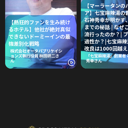
【マーラータンの
ア】七宝麻辣湯の
石神秀幸が明かす
【熱狂的ファンを生み続け
までの秘話 | なぜ
るホテル】他社が絶対真似
流行ったのか？| 
できないドーミーインの最
過性か？|七宝麻
強差別化戦略
改良は1000回越え
株式会社オータパブリケイシ
ョンズ執行役員 林田研二さ
「七宝麻辣湯」創業者 
ん
秀幸さん