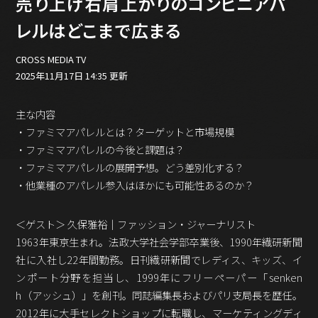
売り上げ右肩上がりのコンビニアパ
バックオフィス
その他
レルはどこまで広まる
動画
CROSS MEDIA TV
ビジネス・ブック・アカデミー
2025年11月17日 14:35 更新
業界ビジネス
CMGNOW!
主な内容
プロフェッショナル対談
・ファミマアパレルとは？ターゲットと市場規模
・ファミマアパレルの今後と課題は？
ビジネスアスリートのための
コンディショニング
・ファミマアパレルの展開予想。どう差別化する？
・他業種のアパレル参入はほかにも可能性あるのか？
編集4.0
その他
＜ゲスト＞ 久保雅裕｜ファッション・ジャーナリスト
1963年東京生まれ。法政大学社会学部卒業後、1990年繊研新聞
ラジオ
Podcast番組
社に入社し22年間勤務。日刊繊研新聞でレディス、キッズ、イ
「ビジネス・ブック・アカデミー」
ンポート分野を担当し、1999年にフリーペーパー「senken
Podcast番組
h（アッシュ）」を創刊。同誌編集長およびパリ支局長を歴任。
「小早川幸一郎の編集者で経営者」
2012年に大手セレクトショップに転職し、マーケティングディ