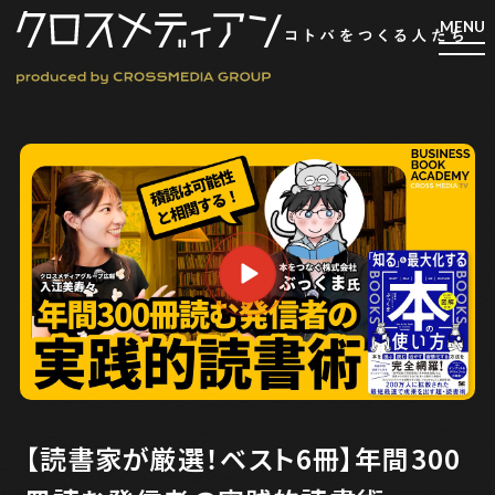
検索
検索
マガジン
新刊ができるまで
EVENT
MY WORK
編集4.0
人間主義的経営
【読書家が厳選！ベスト6冊】年間300
シンカケイコウホウ