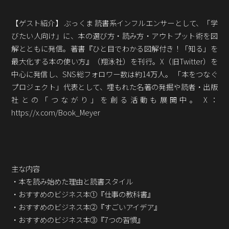
Podcast番組
「東京広報大学」
【ゲスト紹介】 ぶっくま 読書系インフルエンサーとして、「学
びたい人向け」に、本の選び方・読み方・アウトプット術を図
クロスメディアンとは？
解とともに発信。著書『ひと目でわかる図解付き！「知る」を
最大化する本の使い方』（翔泳社）を刊行。X（旧Twitter）を
広報誌
「クロスメディアン」アーカイブ
中心に発信し、SNS総フォロワー数は約14万人。 「本をつなぐ
プロジェクト」代表として、埋もれた名著の発掘や読者・出版
社との「つながり」を創る活動も展開中。 X：
https://x.com/Book_Meyer
主な内容
・本を読み始めた理由と読書スタイル
・おすすめのビジネス本①『仕事の教科書』
・おすすめのビジネス本②『すごいアイデア』
・おすすめのビジネス本③『7つの習慣』