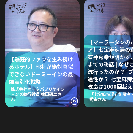
【マーラータンの
ア】七宝麻辣湯の
石神秀幸が明かす
【熱狂的ファンを生み続け
までの秘話 | なぜ
るホテル】他社が絶対真似
流行ったのか？| 
できないドーミーインの最
過性か？|七宝麻
強差別化戦略
改良は1000回越え
株式会社オータパブリケイシ
ョンズ執行役員 林田研二さ
「七宝麻辣湯」創業者 
ん
秀幸さん