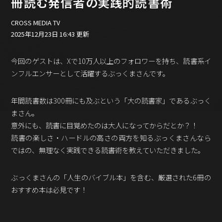
冊読む発信者の実践的読書術
バックオフィス
その他
CROSS MEDIA TV
2025年12月23日 16:43 更新
動画
ビジネス・ブック・アカデミー
業界ビジネス
今回のゲストは、Xで10万人以上のフォロワーを持ち、読書系イ
ンフルエンサーとして活躍するぶっくまさんです。
CMGNOW!
プロフェッショナル対談
年間読書数は300冊にも及ぶという「大の読書家」であるぶっく
ビジネスアスリートのための
まさん。
コンディショニング
意外にも、読書に目覚めたのは大人になってからだとか？！
編集4.0
読書の楽しさ・ハードルの高さの両方を知るぶっくまさんなら
その他
ではの、無理なく実践できる読書術を教えていただきました。
ラジオ
Podcast番組
ぶっくまさんの「人生のバイブル本」を含む、厳選された6冊の
「ビジネス・ブック・アカデミー」
おすすめ本は必見です！
Podcast番組
「小早川幸一郎の編集者で経営者」