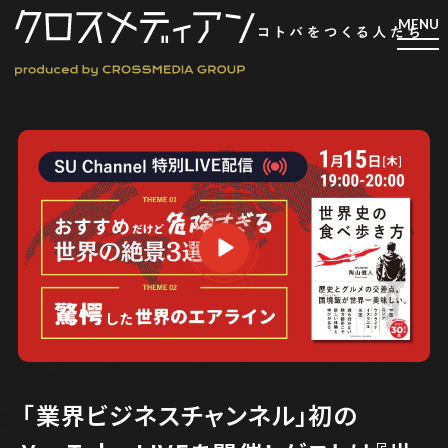
検索
検索
マガジン
新刊ができるまで
EVENT
MY WORK
編集4.0
人間主義的経営
「業界ビジネスチャンネル」初の
シンカケイコウホウ