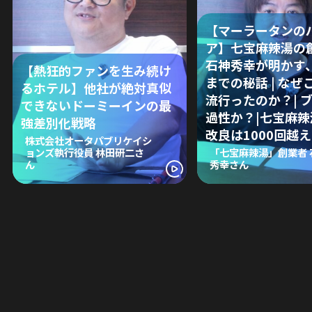
【マーラータンの
ア】七宝麻辣湯の
石神秀幸が明かす
【熱狂的ファンを生み続け
までの秘話 | なぜ
るホテル】他社が絶対真似
流行ったのか？| 
できないドーミーインの最
過性か？|七宝麻
強差別化戦略
改良は1000回越え
株式会社オータパブリケイシ
ョンズ執行役員 林田研二さ
「七宝麻辣湯」創業者 
ん
秀幸さん