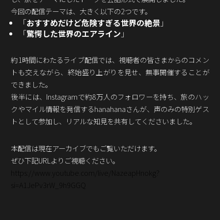
Podcast番組
今回の配信テーマは、大きく以下の2つです。
「東京広報大学」
「
おすすめだけど危険すぎる世界の絶景
」
「
驚愕した世界のエアライン
」
クロスメディアンとは？
約1時間にわたるライブ配信では、視聴者の皆さまからのコメン
広報誌
「クロスメディアン」アーカイブ
トも交えながら、終始盛り上がりを見せ、無事開催することが
できました。
後半には、Instagramで約8万人のフォロワーを持ち、旅のハッ
クやマイル情報を発信するhanahanaさんが、声のみの特別ゲス
トとして参加し、リアルな知見を共有してくださいました。
本配信は現在アーカイブでもご覧いただけます。
ぜひ下記URLよりご視聴ください。
https://www.youtube.com/live/NazeapHnokg?
si=A1JePv3rW_9h9GGQ