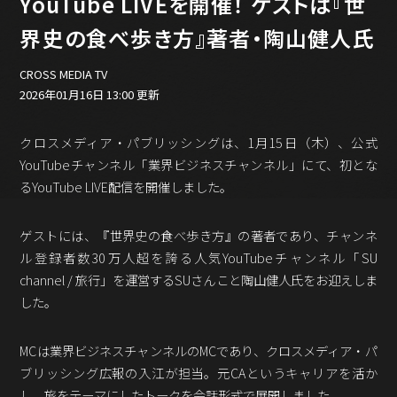
YouTube LIVEを開催！ ゲストは『世
バックオフィス
その他
界史の食べ歩き方』著者・陶山健人氏
動画
CROSS MEDIA TV
ビジネス・ブック・アカデミー
2026年01月16日 13:00 更新
業界ビジネス
CMGNOW!
クロスメディア・パブリッシングは、1月15日（木）、公式
プロフェッショナル対談
YouTubeチャンネル「業界ビジネスチャンネル」にて、初とな
るYouTube LIVE配信を開催しました。
ビジネスアスリートのための
コンディショニング
ゲストには、『世界史の食べ歩き方』の著者であり、チャンネ
編集4.0
ル登録者数30万人超を誇る人気YouTubeチャンネル「SU
その他
channel / 旅行」を運営するSUさんこと陶山健人氏をお迎えしま
した。
ラジオ
Podcast番組
「ビジネス・ブック・アカデミー」
MCは業界ビジネスチャンネルのMCであり、クロスメディア・パ
Podcast番組
ブリッシング広報の入江が担当。元CAというキャリアを活か
「小早川幸一郎の編集者で経営者」
し、旅をテーマにしたトークを会話形式で展開しました。