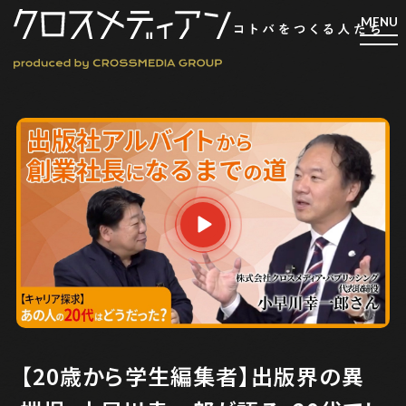
検索
検索
マガジン
新刊ができるまで
EVENT
MY WORK
編集4.0
人間主義的経営
【20歳から学生編集者】出版界の異
シンカケイコウホウ