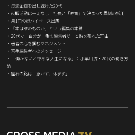
Podcast番組
・
毎週企画を出し続けた20代
「東京広報大学」
・
就職活動は一切なし！社長と「寿司」で決まった異例の採用
・
月1冊の超ハイペース出版
クロスメディアンとは？
・
「本は誰のものか」という編集の本質
・
20代で「自分が一番の編集者だ」と胸を張れた理由
広報誌
「クロスメディアン」アーカイブ
・
著者の心を掴むマネジメント
・
若手編集者へのメッセージ
・
「働かないと惨めな人生になる」：小早川流・20代の働き方
論
・
座右の銘は「急がず、休まず」