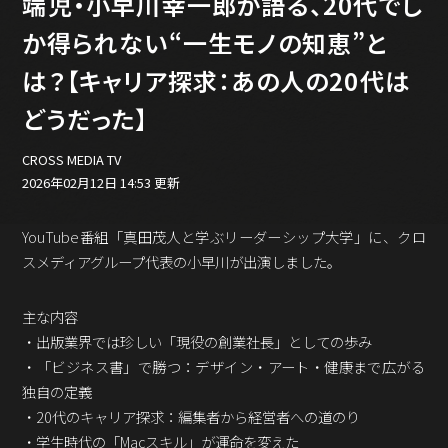
端児・小早川幸一郎が語る、20代でし
バックオフィス
その他
か得られない“一生モノの知恵”と
は？【キャリア探求：あの人の20代は
動画
ビジネス・ブック・アカデミー
どうだった】
業界ビジネス
CMGNOW!
CROSS MEDIA TV
プロフェッショナル対談
2026年02月12日 14:53 更新
ビジネスアスリートのための
コンディショニング
YouTube番組「真田茂人と学ぶリーダーシップ大学」に、クロ
スメディアグループ代表の小早川が出演しました。
編集4.0
その他
主な内容
・出版業界では珍しい「現役の創業社長」としての歩み
ラジオ
Podcast番組
・
「ビジネス書」で勝つ：デザイン・アート・健康まで広がる
「ビジネス・ブック・アカデミー」
独自の定義
Podcast番組
・
20代のキャリア探求：編集者から経営者への道のり
「小早川幸一郎の編集者で経営者」
・
学生時代の「Macスキル」が運命を変えた