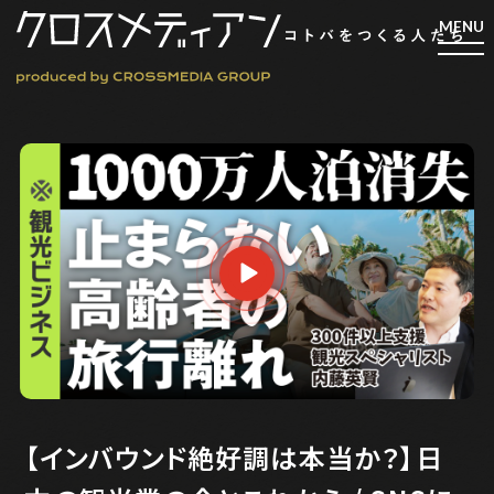
検索
検索
マガジン
新刊ができるまで
EVENT
MY WORK
編集4.0
人間主義的経営
【インバウンド絶好調は本当か？】日
シンカケイコウホウ