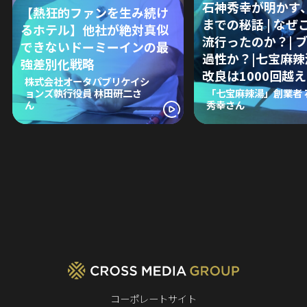
石神秀幸が明かす
【熱狂的ファンを生み続け
までの秘話 | なぜ
るホテル】他社が絶対真似
流行ったのか？| 
できないドーミーインの最
過性か？|七宝麻
強差別化戦略
改良は1000回越え
株式会社オータパブリケイシ
ョンズ執行役員 林田研二さ
「七宝麻辣湯」創業者 
ん
秀幸さん
コーポレートサイト