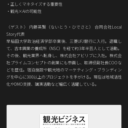
Podcast番組
・正しくマネタイズする重要性
「東京広報大学」
・観光×AIの可能性
クロスメディアンとは？
〈ゲスト〉 内藤英賢（ないとう・ひでさと） 合同会社Local
Story代表
広報誌
「クロスメディアン」アーカイブ
早稲田大学政治経済学部卒業後、三菱UFJ銀行に入行。退職し
て、吉本興業の養成所（NSC）を経て約3年半芸人として活動。
その後、観光業界へ転身し、株式会社アビリブに入社。株式会
社プライムコンセプトの創業にも参画し、取締役副社長COOな
どを歴任。宿泊施設や観光地のマーケティング・ブランディン
グを中心に300以上のプロジェクトを手がける。現在は地域活性
化やDMO支援、講演活動など幅広く活躍している。