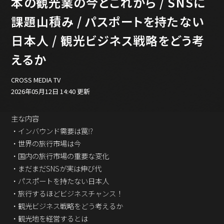
本の観光業の今とこれから / SNSに
バックオフィス
その他
課題山積み / パスポートを持たない
日本人 / 観光ビジネス戦略をどう考
動画
ビジネス・ブック・アカデミー
えるか
業界ビジネス
CMGNOW!
CROSS MEDIA TV
プロフェッショナル対談
2026年05月12日 14:40 更新
ビジネスアスリートのための
コンディショニング
主な内容
・インバウンド需要は罠⁉︎
編集4.0
・世界の旅行市場は今
その他
・国内の旅行市場の重要な変化
・まだまだSNSが実は伸び代
ラジオ
Podcast番組
・パスポートを持たない日本人
「ビジネス・ブック・アカデミー」
・旅行するほどビジネスチャンス！
Podcast番組
・観光ビジネス戦略をどう考えるか
「小早川幸一郎の編集者で経営者」
・観光地を経営するとは