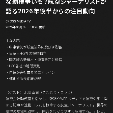
な覇権争いも？航空ジャーナリストが
バックオフィス
その他
語る2026年後半からの注目動向
動画
CROSS MEDIA TV
ビジネス・ブック・アカデミー
2026年06月05日 18:26 更新
業界ビジネス
CMGNOW!
主な内容
プロフェッショナル対談
・中東情勢が航空業界に及ぼす影響
・日系大手2社の機材動向
ビジネスアスリートのための
コンディショニング
・国内線の新機材・運賃改定と経営
・LCC各社の地殻変動
編集4.0
・再編が進む世界のエアライン
その他
・進化する長距離路線
ラジオ
Podcast番組
〈ゲスト〉 北島 幸司（きたじま・こうじ）
「ビジネス・ブック・アカデミー」
航空会社勤務歴を活かし、雑誌やWEBメディアで航空や旅に関
Podcast番組
する記事や連載コラムを執筆する航空ジャーナリスト。世界の
「小早川幸一郎の編集者で経営者」
航空の現場を取材し、内容をわかりやすく解説する。テレビ、