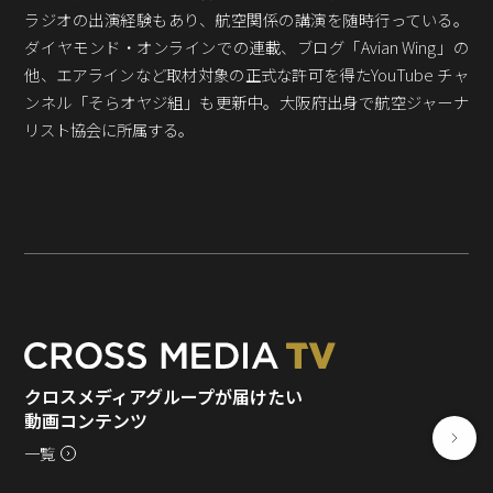
Podcast番組
ラジオの出演経験もあり、航空関係の講演を随時行っている。
「東京広報大学」
ダイヤモンド・オンラインでの連載、ブログ「Avian Wing」の
他、エアラインなど取材対象の正式な許可を得たYouTube チャ
クロスメディアンとは？
ンネル「そらオヤジ組」も更新中。大阪府出身で航空ジャーナ
リスト協会に所属する。
広報誌
「クロスメディアン」アーカイブ
クロスメディアグループが届けたい
動画コンテンツ
一覧