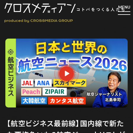
検索
検索
マガジン
新刊ができるまで
EVENT
MY WORK
編集4.0
人間主義的経営
【航空ビジネス最前線】国内線で新た
シンカケイコウホウ