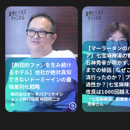
【マーラータンの
ア】七宝麻辣湯の
石神秀幸が明かす
【熱狂的ファンを生み続け
までの秘話 | なぜ
るホテル】他社が絶対真似
流行ったのか？| 
できないドーミーインの最
過性か？|七宝麻
強差別化戦略
改良は1000回越え
株式会社オータパブリケイシ
ョンズ執行役員 林田研二さ
「七宝麻辣湯」創業者 
ん
秀幸さん