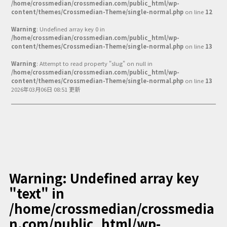
/home/crossmedian/crossmedian.com/public_html/wp-
Podcast番組
content/themes/Crossmedian-Theme/single-normal.php
on line
12
「東京広報大学」
Warning
: Undefined array key 0 in
/home/crossmedian/crossmedian.com/public_html/wp-
クロスメディアンとは？
content/themes/Crossmedian-Theme/single-normal.php
on line
13
広報誌
「クロスメディアン」アーカイブ
Warning
: Attempt to read property "slug" on null in
/home/crossmedian/crossmedian.com/public_html/wp-
content/themes/Crossmedian-Theme/single-normal.php
on line
13
2026年03月06日 08:51 更新
Warning
: Undefined array key
"text" in
/home/crossmedian/crossmedia
n.com/public_html/wp-