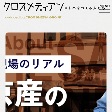
検索
検索
マガジン
新刊ができるまで
EVENT
MY WORK
編集4.0
人間主義的経営
シンカケイコウホウ