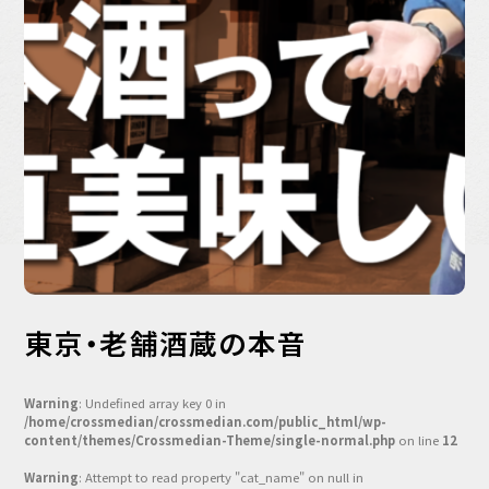
バックオフィス
その他
動画
ビジネス・ブック・アカデミー
業界ビジネス
CMGNOW!
プロフェッショナル対談
ビジネスアスリートのための
コンディショニング
編集4.0
その他
東京・老舗酒蔵の本音
ラジオ
Podcast番組
Warning
: Undefined array key 0 in
「ビジネス・ブック・アカデミー」
/home/crossmedian/crossmedian.com/public_html/wp-
Podcast番組
content/themes/Crossmedian-Theme/single-normal.php
on line
12
「小早川幸一郎の編集者で経営者」
Warning
: Attempt to read property "cat_name" on null in