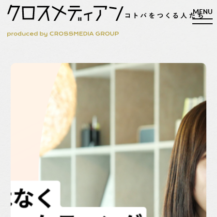
検索
検索
マガジン
新刊ができるまで
EVENT
MY WORK
編集4.0
人間主義的経営
シンカケイコウホウ