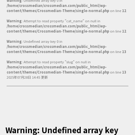
Warning
: Undefined array key 0 in
Podcast番組
/home/crossmedian/crossmedian.com/public_html/wp-
「東京広報大学」
content/themes/Crossmedian-Theme/single-normal.php
on line
12
Warning
: Attempt to read property "cat_name" on null in
クロスメディアンとは？
/home/crossmedian/crossmedian.com/public_html/wp-
content/themes/Crossmedian-Theme/single-normal.php
on line
12
広報誌
「クロスメディアン」アーカイブ
Warning
: Undefined array key 0 in
/home/crossmedian/crossmedian.com/public_html/wp-
content/themes/Crossmedian-Theme/single-normal.php
on line
13
Warning
: Attempt to read property "slug" on null in
/home/crossmedian/crossmedian.com/public_html/wp-
content/themes/Crossmedian-Theme/single-normal.php
on line
13
2025年07月28日 14:45 更新
Warning
: Undefined array key