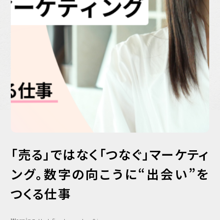
バックオフィス
その他
動画
ビジネス・ブック・アカデミー
業界ビジネス
CMGNOW!
プロフェッショナル対談
ビジネスアスリートのための
コンディショニング
編集4.0
その他
「売る」ではなく「つなぐ」マーケティ
ング。数字の向こうに“出会い”を
ラジオ
Podcast番組
「ビジネス・ブック・アカデミー」
つくる仕事
Podcast番組
「小早川幸一郎の編集者で経営者」