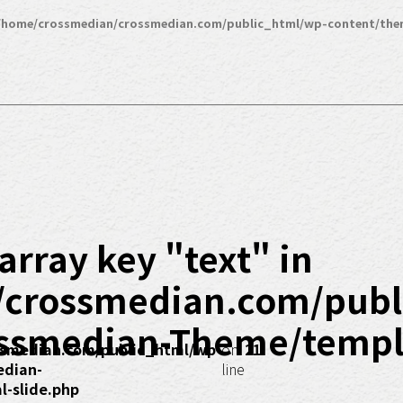
/home/crossmedian/crossmedian.com/public_html/wp-content/the
array key "text" in
/crossmedian.com/publ
ssmedian-Theme/templa
smedian.com/public_html/wp-
on
21
edian-
line
-slide.php