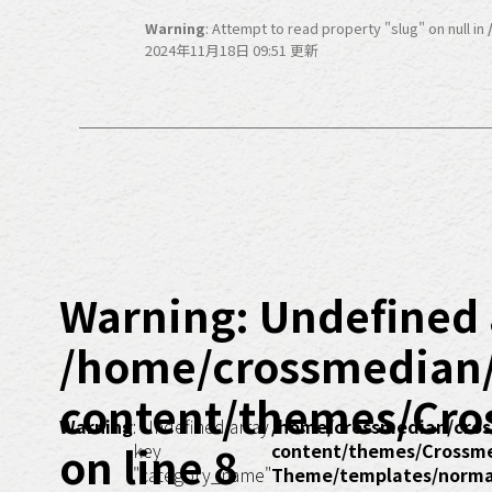
Warning
: Attempt to read property "slug" on null in
2024年11月18日 09:51 更新
Warning
: Undefined 
/home/crossmedian
content/themes/Cro
Warning
: Undefined array
/home/crossmedian/cros
on line
8
key
content/themes/Crossm
"category_name"
Theme/templates/normal