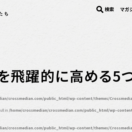
検索
マガ
画力を飛躍的に高める5
ian/crossmedian.com/public_html/wp-content/themes/Crossmedia
ll in
/home/crossmedian/crossmedian.com/public_html/wp-conten
ian/crossmedian.com/public_html/wp-content/themes/Crossmedia