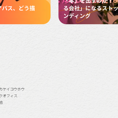
「本」を出すのか？ 
アパス、どう描
る会社」になるスト
ンディング
カケイコウホウ
クオフィス
他