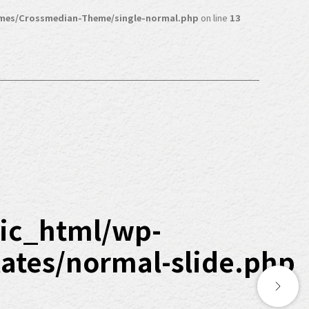
mes/Crossmedian-Theme/single-normal.php
on line
13
ic_html/wp-
tes/normal-slide.php