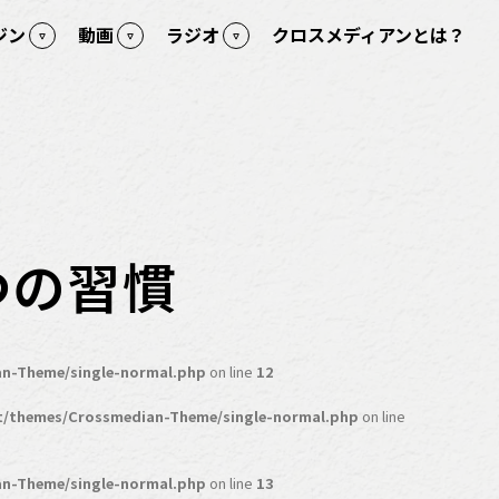
ジン
動画
ラジオ
クロスメディアンとは？
つの習慣
n-Theme/single-normal.php
on line
12
t/themes/Crossmedian-Theme/single-normal.php
on line
n-Theme/single-normal.php
on line
13