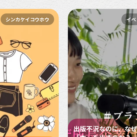
シンカケイコウホウ
イベ
出版不況なのに、な