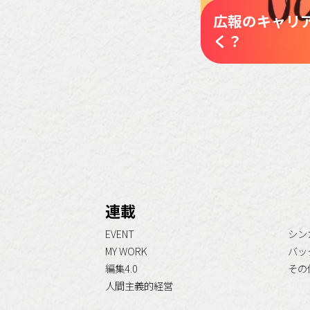
広報のキャリ
く？
連載
EVENT
シン
MY WORK
バッ
編集4.0
その
人間主義的経営