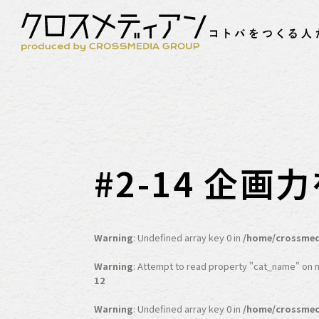
#2-14 企
Warning
: Undefined array key 0 in
/home/crossmed
Warning
: Attempt to read property "cat_name" on nu
12
Warning
: Undefined array key 0 in
/home/crossmed