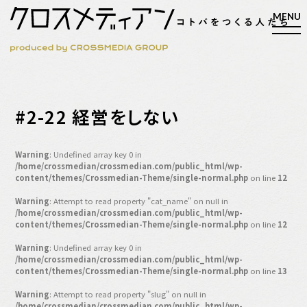
検索
#2-22 経営をしない
検索
Warning
: Undefined array key 0 in
/home/crossmedian/crossmedian.com/public_html/wp-
マガジン
新刊ができるまで
content/themes/Crossmedian-Theme/single-normal.php
on line
12
EVENT
Warning
: Attempt to read property "cat_name" on null in
/home/crossmedian/crossmedian.com/public_html/wp-
MY WORK
content/themes/Crossmedian-Theme/single-normal.php
on line
12
編集4.0
Warning
: Undefined array key 0 in
/home/crossmedian/crossmedian.com/public_html/wp-
人間主義的経営
content/themes/Crossmedian-Theme/single-normal.php
on line
13
シンカケイコウホウ
Warning
: Attempt to read property "slug" on null in
/home/crossmedian/crossmedian.com/public_html/wp-