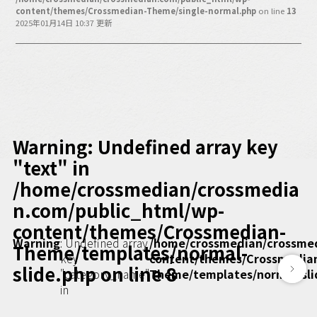
バックオフィス
content/themes/Crossmedian-Theme/single-normal.php
on line
13
その他
2025年01月14日 10:37 更新
動画
ビジネス・ブック・アカデミー
業界ビジネス
CMGNOW!
プロフェッショナル対談
Warning
: Undefined array key
ビジネスアスリートのための
"text" in
コンディショニング
/home/crossmedian/crossmedia
編集4.0
n.com/public_html/wp-
その他
content/themes/Crossmedian-
Warning
: Undefined array
/home/crossmedian/crossme
Theme/templates/normal-
ラジオ
Podcast番組
key
content/themes/Crossmedia
「ビジネス・ブック・アカデミー」
slide.php
on line
8
"category_name"
Theme/templates/normal-sli
Podcast番組
in
「小早川幸一郎の編集者で経営者」