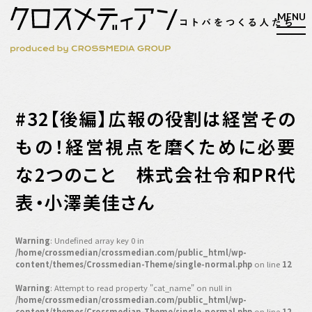
検索
#32【後編】広報の役割は経営その
検索
もの！経営視点を磨くために必要
な2つのこと 株式会社令和PR代
マガジン
新刊ができるまで
表・小澤美佳さん
EVENT
MY WORK
Warning
: Undefined array key 0 in
編集4.0
/home/crossmedian/crossmedian.com/public_html/wp-
content/themes/Crossmedian-Theme/single-normal.php
on line
12
人間主義的経営
Warning
: Attempt to read property "cat_name" on null in
シンカケイコウホウ
/home/crossmedian/crossmedian.com/public_html/wp-
content/themes/Crossmedian-Theme/single-normal.php
on line
12