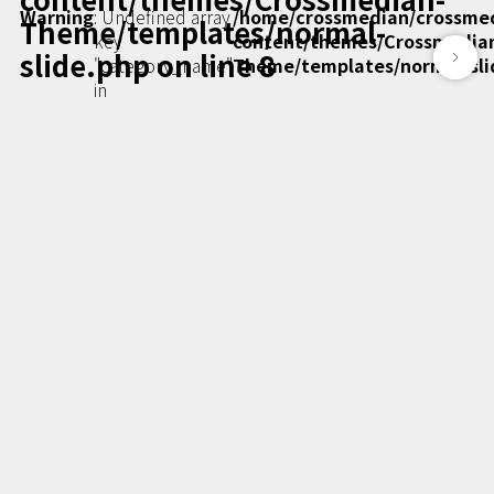
Podcast番組
Warning
: Undefined array
/home/crossmedian/crossme
Theme/templates/normal-
「東京広報大学」
key
content/themes/Crossmedia
slide.php
on line
8
"category_name"
Theme/templates/normal-sli
in
クロスメディアンとは？
広報誌
「クロスメディアン」アーカイブ