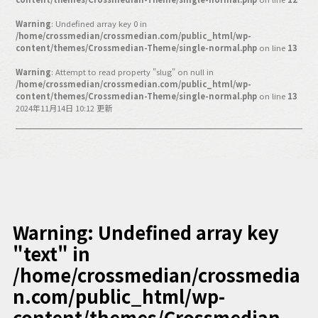
バックオフィス
その他
Warning
: Undefined array key 0 in
/home/crossmedian/crossmedian.com/public_html/wp-
content/themes/Crossmedian-Theme/single-normal.php
on line
13
動画
ビジネス・ブック・アカデミー
Warning
: Attempt to read property "slug" on null in
業界ビジネス
/home/crossmedian/crossmedian.com/public_html/wp-
content/themes/Crossmedian-Theme/single-normal.php
on line
13
CMGNOW!
2024年11月14日 10:12 更新
プロフェッショナル対談
ビジネスアスリートのための
コンディショニング
編集4.0
その他
Warning
: Undefined array key
"text" in
ラジオ
Podcast番組
「ビジネス・ブック・アカデミー」
/home/crossmedian/crossmedia
Podcast番組
n.com/public_html/wp-
「小早川幸一郎の編集者で経営者」
content/themes/Crossmedian-