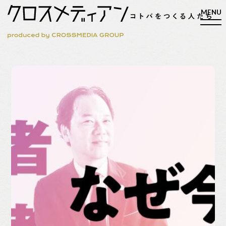
検索
検索
マガジン
新刊ができるまで
EVENT
MY WORK
編集4.0
人間主義的経営
シンカケイコウホウ