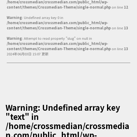
/home/crossmedian/crossmedian.com/public_html/wp-
Podcast番組
content/themes/Crossmedian-Theme/single-normal.php
on line
12
「東京広報大学」
Warning
: Undefined array key 0 in
/home/crossmedian/crossmedian.com/public_html/wp-
クロスメディアンとは？
content/themes/Crossmedian-Theme/single-normal.php
on line
13
広報誌
「クロスメディアン」アーカイブ
Warning
: Attempt to read property "slug" on null in
/home/crossmedian/crossmedian.com/public_html/wp-
content/themes/Crossmedian-Theme/single-normal.php
on line
13
2024年06月03日 15:07 更新
Warning
: Undefined array key
"text" in
/home/crossmedian/crossmedia
n.com/public_html/wp-