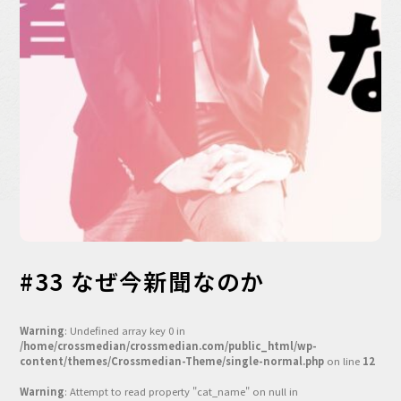
バックオフィス
その他
動画
ビジネス・ブック・アカデミー
業界ビジネス
CMGNOW!
プロフェッショナル対談
ビジネスアスリートのための
コンディショニング
編集4.0
その他
#33 なぜ今新聞なのか
ラジオ
Podcast番組
Warning
: Undefined array key 0 in
「ビジネス・ブック・アカデミー」
/home/crossmedian/crossmedian.com/public_html/wp-
Podcast番組
content/themes/Crossmedian-Theme/single-normal.php
on line
12
「小早川幸一郎の編集者で経営者」
Warning
: Attempt to read property "cat_name" on null in