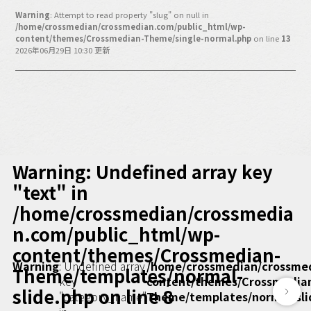
バックオフィス
Warning
: Attempt to read property "slug" on null in
その他
/home/crossmedian/crossmedian.com/public_html/wp-
content/themes/Crossmedian-Theme/single-normal.php
on line
13
2026年06月29日 10:30 更新
動画
ビジネス・ブック・アカデミー
業界ビジネス
CMGNOW!
プロフェッショナル対談
ビジネスアスリートのための
コンディショニング
Warning
: Undefined array key
編集4.0
"text" in
/home/crossmedian/crossmedia
その他
n.com/public_html/wp-
ラジオ
Podcast番組
content/themes/Crossmedian-
「ビジネス・ブック・アカデミー」
Warning
: Undefined array
/home/crossmedian/crossme
Theme/templates/normal-
key
content/themes/Crossmedia
Podcast番組
slide.php
on line
8
"category_name"
Theme/templates/normal-sli
「小早川幸一郎の編集者で経営者」