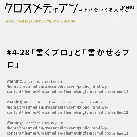
検索
#4-28「書くプロ」と「書かせるプ
検索
ロ」
マガジン
新刊ができるまで
Warning
: Undefined array key 0 in
/home/crossmedian/crossmedian.com/public_html/wp-
EVENT
content/themes/Crossmedian-Theme/single-normal.php
on line
12
MY WORK
Warning
: Attempt to read property "cat_name" on null in
/home/crossmedian/crossmedian.com/public_html/wp-
編集4.0
content/themes/Crossmedian-Theme/single-normal.php
on line
12
人間主義的経営
Warning
: Undefined array key 0 in
シンカケイコウホウ
/home/crossmedian/crossmedian.com/public_html/wp-
content/themes/Crossmedian-Theme/single-normal.php
on line
13