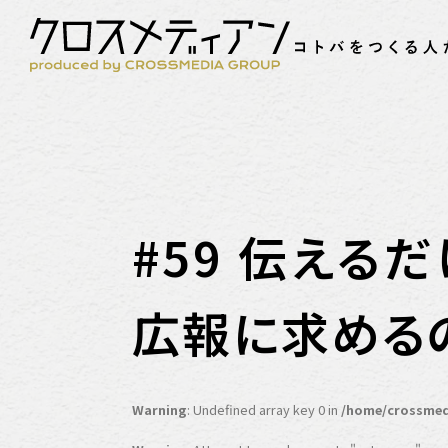
#59 伝え
広報に求めるの
Warning
: Undefined array key 0 in
/home/crossmed