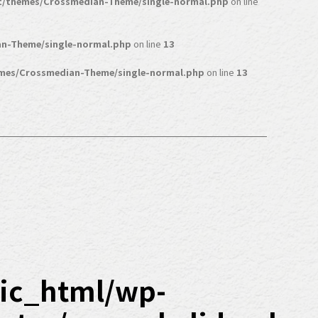
t/themes/Crossmedian-Theme/single-normal.php
on line
n-Theme/single-normal.php
on line
13
mes/Crossmedian-Theme/single-normal.php
on line
13
ic_html/wp-