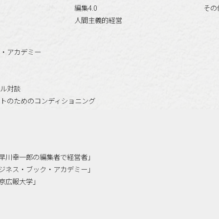
編集4.0
その
人間主義的経営
・アカデミー
ル対談
トのためのコンディショニング
「小早川幸一郎の編集者で経営者」
「ビジネス・ブック・アカデミー」
「東京広報大学」