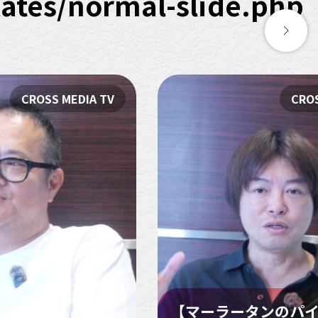
tes/normal-slide.php
CROSS MEDIA TV
CROS
【マーラータンのパ