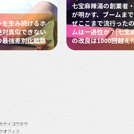
七宝麻辣湯の創業者
が明かす、ブームまでの
ンを生み続けるホ
ぜここまで流行ったの
絶対真似できない
ムは一過性か？|七宝
の最強差別化戦略
の改良は1000回越え
カケイコウホウ
クオフィス