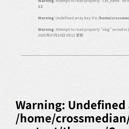
Warning
: Attempt to read property "cat_name" on nu
12
Warning
: Undefined array key 0 in
/home/crossmed
Warning
: Attempt to read property "slug" on null in
2025年07月10日 09:12 更新
Warning
: Undefined 
/home/crossmedian