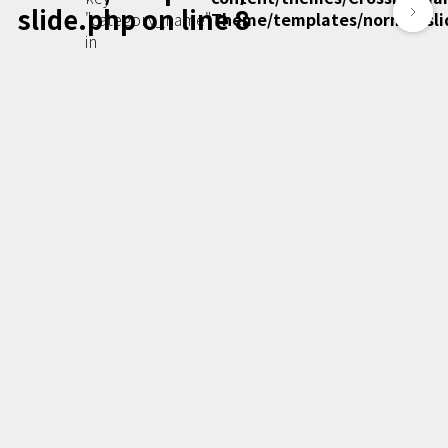
slide.php
on line
8
Podcast番組
"category_name"
Theme/templates/normal-sli
「東京広報大学」
in
クロスメディアンとは？
広報誌
「クロスメディアン」アーカイブ