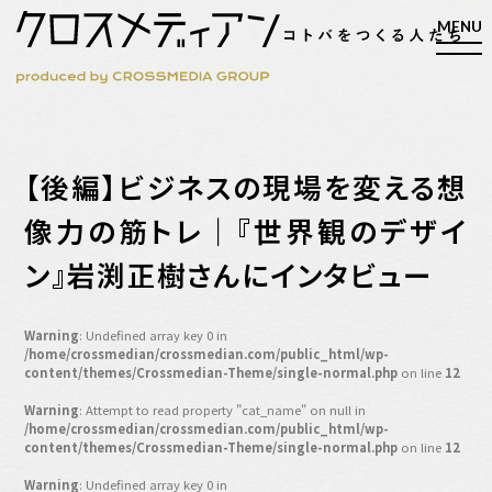
検索
【後編】ビジネスの現場を変える想
検索
像力の筋トレ｜『世界観のデザイ
ン』岩渕正樹さんにインタビュー
マガジン
新刊ができるまで
EVENT
Warning
: Undefined array key 0 in
MY WORK
/home/crossmedian/crossmedian.com/public_html/wp-
content/themes/Crossmedian-Theme/single-normal.php
on line
12
編集4.0
Warning
: Attempt to read property "cat_name" on null in
人間主義的経営
/home/crossmedian/crossmedian.com/public_html/wp-
content/themes/Crossmedian-Theme/single-normal.php
on line
12
シンカケイコウホウ
Warning
: Undefined array key 0 in