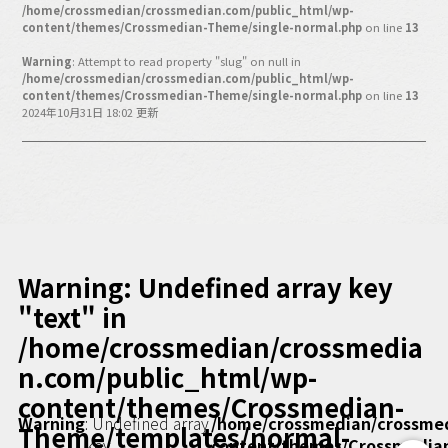
バックオフィス
/home/crossmedian/crossmedian.com/public_html/wp-
content/themes/Crossmedian-Theme/single-normal.php
on line
13
その他
Warning
: Attempt to read property "slug" on null in
/home/crossmedian/crossmedian.com/public_html/wp-
動画
ビジネス・ブック・アカデミー
content/themes/Crossmedian-Theme/single-normal.php
on line
13
2024年10月31日 18:02 更新
業界ビジネス
CMGNOW!
プロフェッショナル対談
ビジネスアスリートのための
コンディショニング
編集4.0
Warning
: Undefined array key
その他
"text" in
/home/crossmedian/crossmedia
ラジオ
Podcast番組
n.com/public_html/wp-
「ビジネス・ブック・アカデミー」
content/themes/Crossmedian-
Podcast番組
Warning
: Undefined array
/home/crossmedian/crossme
「小早川幸一郎の編集者で経営者」
Theme/templates/normal-
key
content/themes/Crossmedia