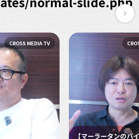
tes/normal-slide.php
CROSS MEDIA TV
CROS
【マーラータンのパ