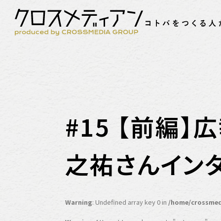
#15 【前編
之祐さんイン
Warning
: Undefined array key 0 in
/home/crossmed