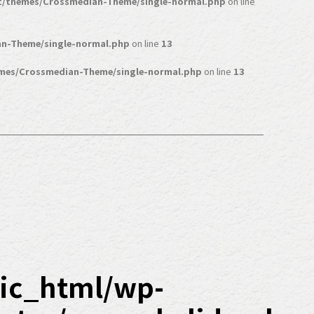
t/themes/Crossmedian-Theme/single-normal.php
on line
n-Theme/single-normal.php
on line
13
mes/Crossmedian-Theme/single-normal.php
on line
13
ic_html/wp-