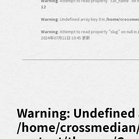
Warning
: Attempt to read property "cat_name" on nu
12
Warning
: Undefined array key 0 in
/home/crossmed
Warning
: Attempt to read property "slug" on null in
2024年07月11日 10:45 更新
Warning
: Undefined 
/home/crossmedian