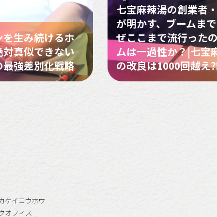
七宝麻辣湯の創業者
が明かす、ブームまでの
ンを生み続けるホ
ぜここまで流行ったの
絶対真似できない
ムは一過性か？|七宝
の最強差別化戦略
の改良は1000回越え
カケイコウホウ
クオフィス