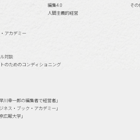
編集4.0
その
人間主義的経営
・アカデミー
ル対談
トのためのコンディショニング
「小早川幸一郎の編集者で経営者」
「ビジネス・ブック・アカデミー」
「東京広報大学」