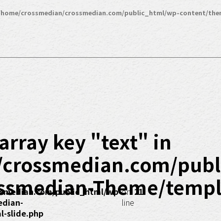
/home/crossmedian/crossmedian.com/public_html/wp-content/the
array key "text" in
/crossmedian.com/publ
ssmedian-Theme/templa
smedian.com/public_html/wp-
on
21
edian-
line
-slide.php