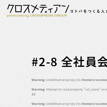
#2-8 全社
Warning
: Undefined array key 0 in
/home/crossmed
Warning
: Attempt to read property "cat_name" on nu
12
Warning
: Undefined array key 0 in
/home/crossmed