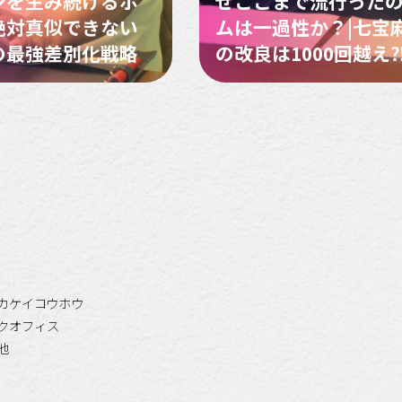
ンを生み続けるホ
ぜここまで流行ったの
絶対真似できない
ムは一過性か？|七宝
の最強差別化戦略
の改良は1000回越え
カケイコウホウ
クオフィス
他