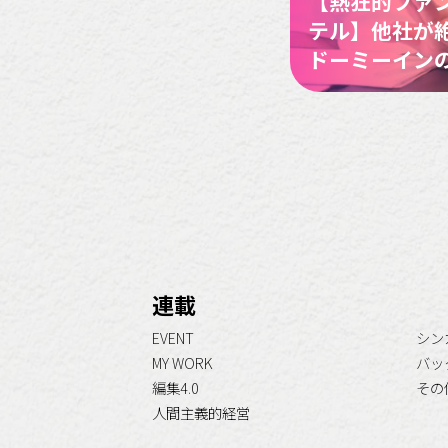
【熱狂的ファ
テル】他社が
ドーミーイン
連載
EVENT
シン
MY WORK
バッ
編集4.0
その
人間主義的経営