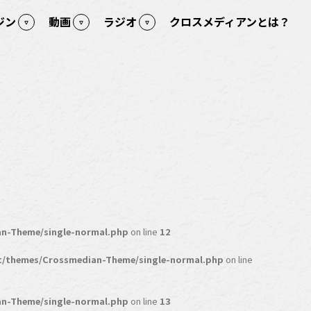
ジン
動画
ラジオ
クロスメディアンとは？
n-Theme/single-normal.php
on line
12
t/themes/Crossmedian-Theme/single-normal.php
on line
n-Theme/single-normal.php
on line
13