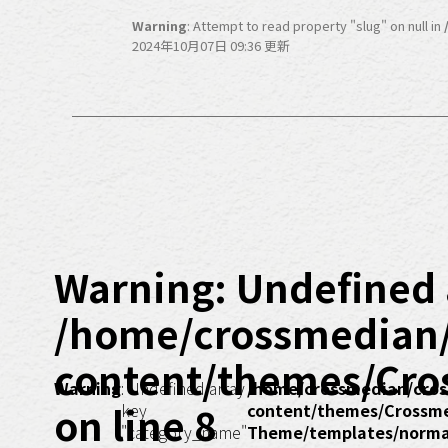
Warning
: Attempt to read property "slug" on null in
2024年10月07日 09:36 更新
Warning
: Undefined 
/home/crossmedian
content/themes/Cro
Warning
: Undefined array
/home/crossmedian/cros
on line
8
key
content/themes/Crossm
"category_name"
Theme/templates/normal