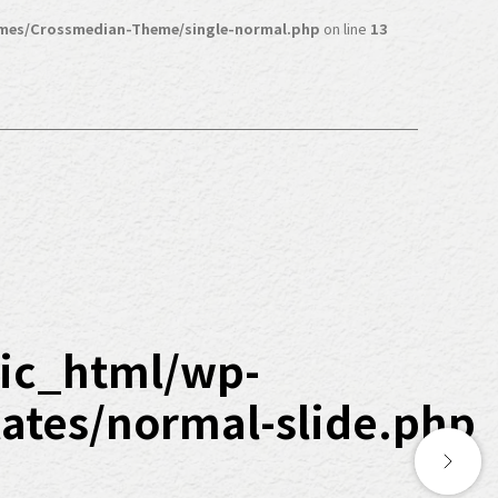
mes/Crossmedian-Theme/single-normal.php
on line
13
ic_html/wp-
tes/normal-slide.php