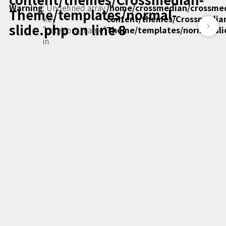
Podcast番組
Warning
: Undefined array
/home/crossmedian/crossme
Theme/templates/normal-
「東京広報大学」
key
content/themes/Crossmedia
slide.php
on line
8
"category_name"
Theme/templates/normal-sli
in
クロスメディアンとは？
広報誌
「クロスメディアン」アーカイブ