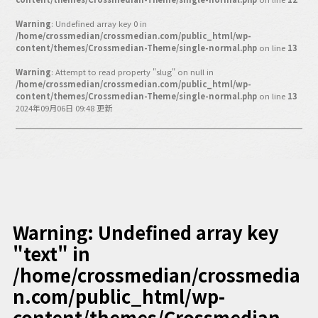
バックオフィス
その他
Warning
: Undefined array key 0 in
/home/crossmedian/crossmedian.com/public_html/wp-
content/themes/Crossmedian-Theme/single-normal.php
on line
13
動画
ビジネス・ブック・アカデミー
Warning
: Attempt to read property "slug" on null in
業界ビジネス
/home/crossmedian/crossmedian.com/public_html/wp-
content/themes/Crossmedian-Theme/single-normal.php
on line
13
CMGNOW!
2024年09月06日 09:48 更新
プロフェッショナル対談
ビジネスアスリートのための
コンディショニング
編集4.0
その他
Warning
: Undefined array key
"text" in
ラジオ
Podcast番組
「ビジネス・ブック・アカデミー」
/home/crossmedian/crossmedia
Podcast番組
n.com/public_html/wp-
「小早川幸一郎の編集者で経営者」
content/themes/Crossmedian-