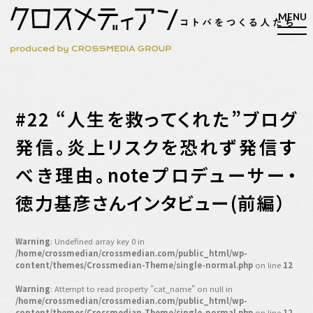
検索
#22 “人生を救ってくれた”ブログ
検索
発信。炎上リスクを恐れず発信す
べき理由。noteプロデューサー・
マガジン
新刊ができるまで
徳力基彦さんインタビュー(前編）
EVENT
MY WORK
Warning
: Undefined array key 0 in
編集4.0
/home/crossmedian/crossmedian.com/public_html/wp-
content/themes/Crossmedian-Theme/single-normal.php
on line
12
人間主義的経営
Warning
: Attempt to read property "cat_name" on null in
シンカケイコウホウ
/home/crossmedian/crossmedian.com/public_html/wp-
content/themes/Crossmedian-Theme/single-normal.php
on line
12