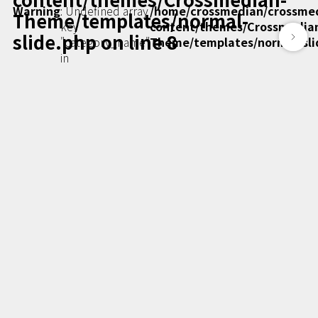
Podcast番組
Warning
: Undefined array
/home/crossmedian/crossme
Theme/templates/normal-
「東京広報大学」
key
content/themes/Crossmedia
slide.php
on line
8
"category_name"
Theme/templates/normal-sli
in
クロスメディアンとは？
広報誌
「クロスメディアン」アーカイブ