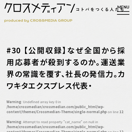
検索
#30 【公開収録】なぜ全国から採
検索
用応募者が殺到するのか。運送業
界の常識を覆す、社長の発信力。カ
マガジン
新刊ができるまで
ワキタエクスプレス代表・
EVENT
MY WORK
Warning
: Undefined array key 0 in
編集4.0
/home/crossmedian/crossmedian.com/public_html/wp-
content/themes/Crossmedian-Theme/single-normal.php
on line
12
人間主義的経営
Warning
: Attempt to read property "cat_name" on null in
シンカケイコウホウ
/home/crossmedian/crossmedian.com/public_html/wp-
content/themes/Crossmedian-Theme/single-normal.php
on line
12