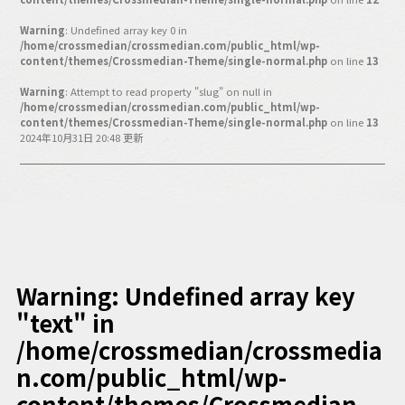
バックオフィス
その他
Warning
: Undefined array key 0 in
/home/crossmedian/crossmedian.com/public_html/wp-
content/themes/Crossmedian-Theme/single-normal.php
on line
13
動画
ビジネス・ブック・アカデミー
Warning
: Attempt to read property "slug" on null in
業界ビジネス
/home/crossmedian/crossmedian.com/public_html/wp-
content/themes/Crossmedian-Theme/single-normal.php
on line
13
CMGNOW!
2024年10月31日 20:48 更新
プロフェッショナル対談
ビジネスアスリートのための
コンディショニング
編集4.0
その他
Warning
: Undefined array key
"text" in
ラジオ
Podcast番組
「ビジネス・ブック・アカデミー」
/home/crossmedian/crossmedia
Podcast番組
n.com/public_html/wp-
「小早川幸一郎の編集者で経営者」
content/themes/Crossmedian-