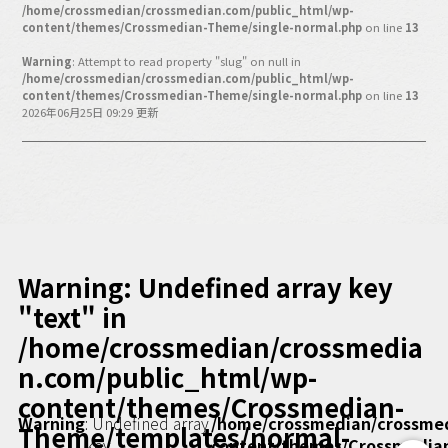
バックオフィス
/home/crossmedian/crossmedian.com/public_html/wp-
content/themes/Crossmedian-Theme/single-normal.php
on line
13
その他
Warning
: Attempt to read property "slug" on null in
/home/crossmedian/crossmedian.com/public_html/wp-
動画
ビジネス・ブック・アカデミー
content/themes/Crossmedian-Theme/single-normal.php
on line
13
2026年06月25日 09:29 更新
業界ビジネス
CMGNOW!
プロフェッショナル対談
ビジネスアスリートのための
コンディショニング
編集4.0
Warning
: Undefined array key
その他
"text" in
/home/crossmedian/crossmedia
ラジオ
Podcast番組
n.com/public_html/wp-
「ビジネス・ブック・アカデミー」
content/themes/Crossmedian-
Podcast番組
Warning
: Undefined array
/home/crossmedian/crossme
「小早川幸一郎の編集者で経営者」
Theme/templates/normal-
key
content/themes/Crossmedia