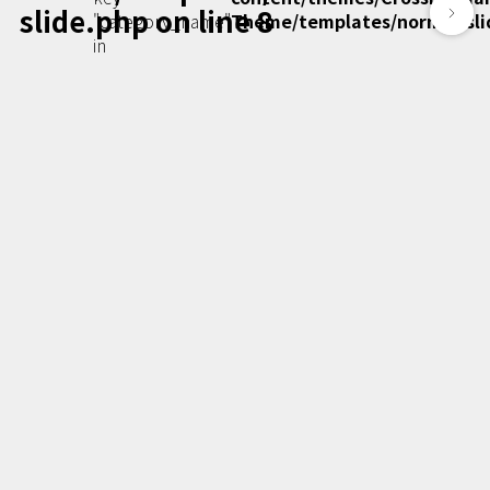
slide.php
on line
8
Podcast番組
"category_name"
Theme/templates/normal-sli
「東京広報大学」
in
クロスメディアンとは？
広報誌
「クロスメディアン」アーカイブ