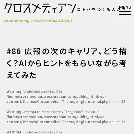
検索
#86 広報の次のキャリア、どう描
検索
く？AIからヒントをもらいながら考
えてみた
マガジン
新刊ができるまで
EVENT
Warning
: Undefined array key 0 in
MY WORK
/home/crossmedian/crossmedian.com/public_html/wp-
content/themes/Crossmedian-Theme/single-normal.php
on line
12
編集4.0
Warning
: Attempt to read property "cat_name" on null in
人間主義的経営
/home/crossmedian/crossmedian.com/public_html/wp-
content/themes/Crossmedian-Theme/single-normal.php
on line
12
シンカケイコウホウ
Warning
: Undefined array key 0 in