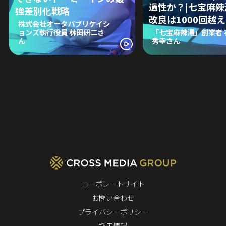
過性か？|七宝麻
強差別化戦略
改良は1000回越え
株式会社オータパブリケイシ
ョンズ執行役員 林田研二さ
「七宝麻辣湯」創業者 
ん
秀幸さん
コーポレートサイト
お問い合わせ
プライバシーポリシー
採用情報