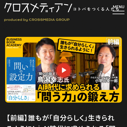
検索
検索
マガジン
新刊ができるまで
EVENT
MY WORK
編集4.0
人間主義的経営
【前編】誰もが「自分らしく」生きられ
シンカケイコウホウ