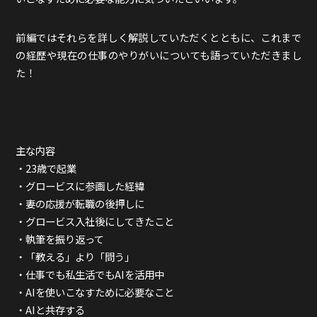
Podcast番組
「東京広報大学」
前編ではそれらを詳しく解説していただくとともに、これまで
の経歴や現在の仕事のやりがいについても語っていただきまし
クロスメディアンとは？
た！
広報誌
「クロスメディアン」アーカイブ
主な内容
・23歳で起業
・グロービスに参画した経緯
・
妻の応援が転職の後押しに
・
グロービス入社後にしてきたこと
・
執筆を振り返って
・
「教える」より「問う」
・
仕事でも私生活でもAIを活用中
・
AIを使いこなすために必要なこと
・
AIと共存する