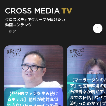
クロスメディアグループが届けたい
動画コンテンツ
一覧
【マーラータンの
ア】七宝麻辣湯の
石神秀幸が明かす
【熱狂的ファンを生み続け
までの秘話 | なぜ
るホテル】他社が絶対真似
流行ったのか？| 
できないドーミーインの最