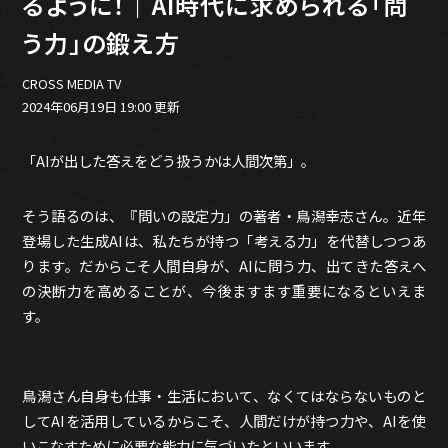
るように！｜AI時代に求められる「問
バックオフィス
その他
う力」の鍛え方
動画
CROSS MEDIA TV
ビジネス・ブック・アカデミー
2024年06月19日 19:00 更新
業界ビジネス
CMGNOW!
「AIが出した答えをどう扱うかは人間次第」。
プロフェッショナル対談
ビジネスアスリートのための
そう語るのは、『問いの設定力」の著者・鳥潟幸志さん。近年
コンディショニング
登場した生成AIは、私たちが持つ「考える力」を代替しつつあ
ります。だからこそ人間自身が、AIに問う力、出てきた答えへ
編集4.0
の決断力を高めることが、今後ますます重要になるといえま
その他
す。
ラジオ
Podcast番組
「ビジネス・ブック・アカデミー」
鳥潟さん自身も仕事・生活において、なくてはならないものと
Podcast番組
してAIを活用しているからこそ、人間だけが持つ力や、AIを使
「小早川幸一郎の編集者で経営者」
いこなすために必要な能力に気づいたといいます。