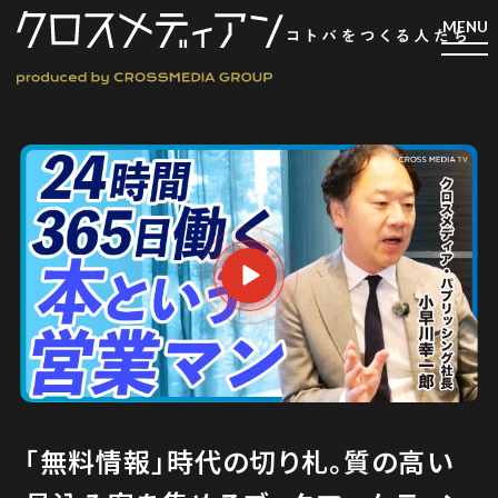
検索
検索
マガジン
新刊ができるまで
EVENT
MY WORK
編集4.0
人間主義的経営
「無料情報」時代の切り札。質の高い
シンカケイコウホウ