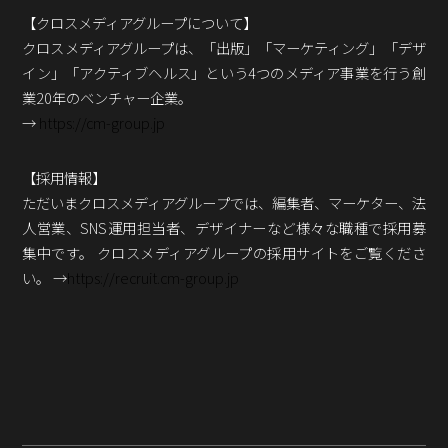
Podcast番組
【クロスメディアグループについて】
「東京広報大学」
クロスメディアグループは、「出版」「マーケティング」「デザ
イン」「アクティブヘルス」という4つのメディア事業を行う創
クロスメディアンとは？
業20年のベンチャー企業。
→
https://cm-group.jp
広報誌
「クロスメディアン」アーカイブ
【採用情報】
ただいまクロスメディアグループでは、編集者、マーケター、法
人営業、SNS運用担当者、デザイナーなど様々な職種で採用募
集中です。 クロスメディアグループの採用サイトをご覧くださ
い。 →
https://recruit.cm-group.jp