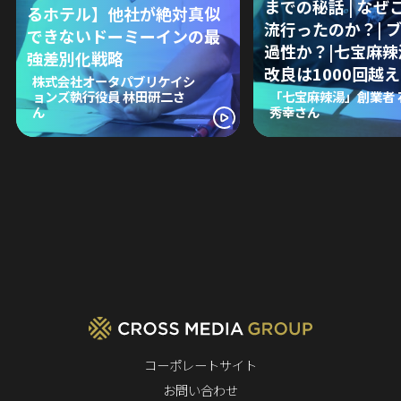
までの秘話 | なぜ
るホテル】他社が絶対真似
流行ったのか？| 
できないドーミーインの最
過性か？|七宝麻
強差別化戦略
改良は1000回越え
株式会社オータパブリケイシ
ョンズ執行役員 林田研二さ
「七宝麻辣湯」創業者 
ん
秀幸さん
コーポレートサイト
お問い合わせ