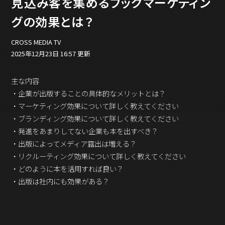
見込み客を集めるブックマーケティン
バックオフィス
その他
グの効果とは？
動画
CROSS MEDIA TV
ビジネス・ブック・アカデミー
2025年12月23日 16:57 更新
業界ビジネス
CMGNOW!
主な内容
プロフェッショナル対談
・企業が出版することの具体的なメリットとは？
・マーケティング効果について詳しく教えてください
ビジネスアスリートのための
コンディショニング
・ブランディング効果について詳しく教えてください
・発進をあまりしてない企業も本を出すべき？
編集4.0
・出版によってメディア露出は増える？
その他
・リクルーティング効果について詳しく教えてください
・どのように本を活用すれば良い？
ラジオ
Podcast番組
・出版は社内にも効果がある？
「ビジネス・ブック・アカデミー」
Podcast番組
「小早川幸一郎の編集者で経営者」