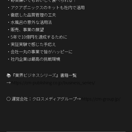
Podcast番組
・アクアポニックスのキットも社内で活用
「東京広報大学」
・徹底した品質管理の工夫
・水風呂の意外な活用法
クロスメディアンとは？
・販売、事業の展望
・5年で10億円を達成するために
広報誌
「クロスメディアン」アーカイブ
・実証実験で感じた手応え
・会社一丸の事業で皆がハッピーに
・社内企業は最高の挑戦環境
📚『業界ビジネスシリーズ』書籍一覧
→
https://cm-publishing.co.jp/business_series/
○ 運営会社：クロスメディアグループ→
https://cm-group.jp/