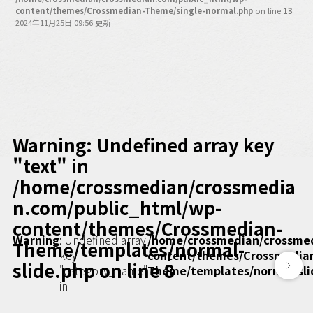
バックオフィス
content/themes/Crossmedian-Theme/single-normal.php
on line
13
その他
2024年11月25日 09:56 更新
動画
ビジネス・ブック・アカデミー
業界ビジネス
CMGNOW!
プロフェッショナル対談
Warning
: Undefined array key
ビジネスアスリートのための
"text" in
コンディショニング
/home/crossmedian/crossmedia
編集4.0
n.com/public_html/wp-
その他
content/themes/Crossmedian-
Warning
: Undefined array
/home/crossmedian/crossme
Theme/templates/normal-
ラジオ
Podcast番組
key
content/themes/Crossmedia
「ビジネス・ブック・アカデミー」
slide.php
on line
8
"category_name"
Theme/templates/normal-sli
Podcast番組
in
「小早川幸一郎の編集者で経営者」