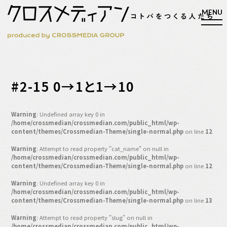
検索
#2-15 0→1と1→10
検索
Warning
: Undefined array key 0 in
/home/crossmedian/crossmedian.com/public_html/wp-
マガジン
新刊ができるまで
content/themes/Crossmedian-Theme/single-normal.php
on line
12
EVENT
Warning
: Attempt to read property "cat_name" on null in
/home/crossmedian/crossmedian.com/public_html/wp-
MY WORK
content/themes/Crossmedian-Theme/single-normal.php
on line
12
編集4.0
Warning
: Undefined array key 0 in
/home/crossmedian/crossmedian.com/public_html/wp-
人間主義的経営
content/themes/Crossmedian-Theme/single-normal.php
on line
13
シンカケイコウホウ
Warning
: Attempt to read property "slug" on null in
/home/crossmedian/crossmedian.com/public_html/wp-