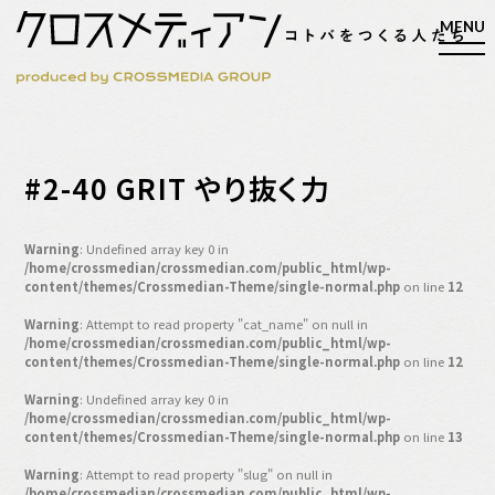
検索
#2-40 GRIT やり抜く力
検索
Warning
: Undefined array key 0 in
/home/crossmedian/crossmedian.com/public_html/wp-
マガジン
新刊ができるまで
content/themes/Crossmedian-Theme/single-normal.php
on line
12
EVENT
Warning
: Attempt to read property "cat_name" on null in
/home/crossmedian/crossmedian.com/public_html/wp-
MY WORK
content/themes/Crossmedian-Theme/single-normal.php
on line
12
編集4.0
Warning
: Undefined array key 0 in
/home/crossmedian/crossmedian.com/public_html/wp-
人間主義的経営
content/themes/Crossmedian-Theme/single-normal.php
on line
13
シンカケイコウホウ
Warning
: Attempt to read property "slug" on null in
/home/crossmedian/crossmedian.com/public_html/wp-