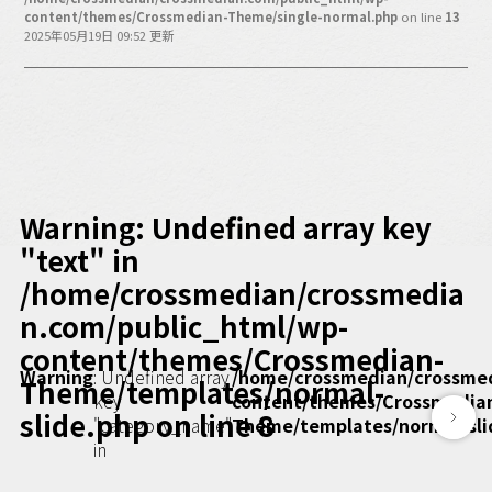
バックオフィス
content/themes/Crossmedian-Theme/single-normal.php
on line
13
その他
2025年05月19日 09:52 更新
動画
ビジネス・ブック・アカデミー
業界ビジネス
CMGNOW!
プロフェッショナル対談
Warning
: Undefined array key
ビジネスアスリートのための
"text" in
コンディショニング
/home/crossmedian/crossmedia
編集4.0
n.com/public_html/wp-
その他
content/themes/Crossmedian-
Warning
: Undefined array
/home/crossmedian/crossme
Theme/templates/normal-
ラジオ
Podcast番組
key
content/themes/Crossmedia
「ビジネス・ブック・アカデミー」
slide.php
on line
8
"category_name"
Theme/templates/normal-sli
Podcast番組
in
「小早川幸一郎の編集者で経営者」