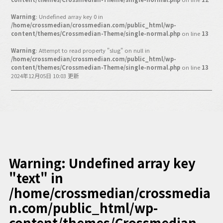
バックオフィス
その他
Warning
: Undefined array key 0 in
/home/crossmedian/crossmedian.com/public_html/wp-
content/themes/Crossmedian-Theme/single-normal.php
on line
13
動画
ビジネス・ブック・アカデミー
Warning
: Attempt to read property "slug" on null in
業界ビジネス
/home/crossmedian/crossmedian.com/public_html/wp-
content/themes/Crossmedian-Theme/single-normal.php
on line
13
CMGNOW!
2024年12月05日 10:03 更新
プロフェッショナル対談
ビジネスアスリートのための
コンディショニング
編集4.0
その他
Warning
: Undefined array key
"text" in
ラジオ
Podcast番組
「ビジネス・ブック・アカデミー」
/home/crossmedian/crossmedia
Podcast番組
n.com/public_html/wp-
「小早川幸一郎の編集者で経営者」
content/themes/Crossmedian-