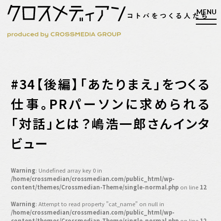
検索
#34【後編】「あたりまえ」をつくる
検索
仕事。PRパーソンに求められる
「対話」とは？嶋浩一郎さんインタ
マガジン
新刊ができるまで
ビュー
EVENT
MY WORK
Warning
: Undefined array key 0 in
編集4.0
/home/crossmedian/crossmedian.com/public_html/wp-
content/themes/Crossmedian-Theme/single-normal.php
on line
12
人間主義的経営
Warning
: Attempt to read property "cat_name" on null in
シンカケイコウホウ
/home/crossmedian/crossmedian.com/public_html/wp-
content/themes/Crossmedian-Theme/single-normal.php
on line
12