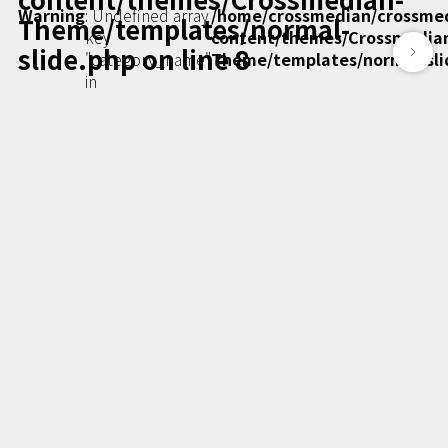
Podcast番組
Warning
: Undefined array
/home/crossmedian/crossme
Theme/templates/normal-
「東京広報大学」
key
content/themes/Crossmedia
slide.php
on line
8
"category_name"
Theme/templates/normal-sli
in
クロスメディアンとは？
広報誌
「クロスメディアン」アーカイブ