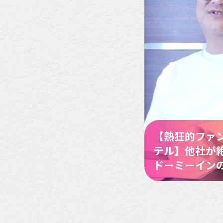
【熱狂的ファ
テル】他社が
ドーミーイン