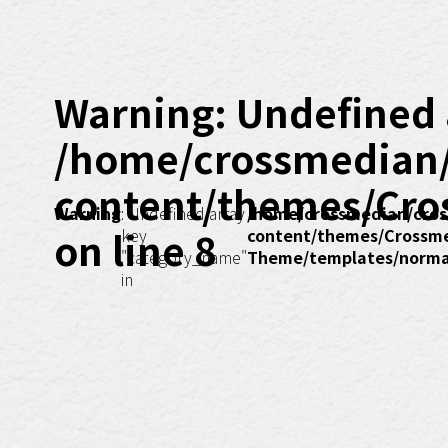
Warning
: Undefined 
/home/crossmedian
content/themes/Cro
Warning
: Undefined array
/home/crossmedian/cros
on line
8
key
content/themes/Crossm
"category_name"
Theme/templates/normal
in