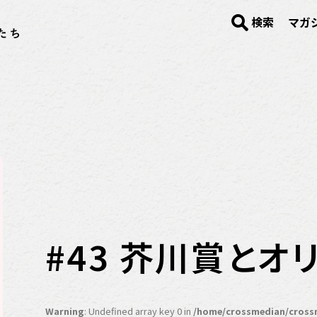
検索
マガ
#43 芥川賞とオ
Warning
: Undefined array key 0 in
/home/crossmedian/cross