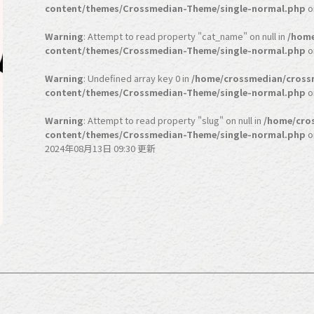
content/themes/Crossmedian-Theme/single-normal.php
o
Warning
: Attempt to read property "cat_name" on null in
/home
content/themes/Crossmedian-Theme/single-normal.php
o
Warning
: Undefined array key 0 in
/home/crossmedian/cross
content/themes/Crossmedian-Theme/single-normal.php
o
Warning
: Attempt to read property "slug" on null in
/home/cro
content/themes/Crossmedian-Theme/single-normal.php
o
2024年08月13日 09:30 更新