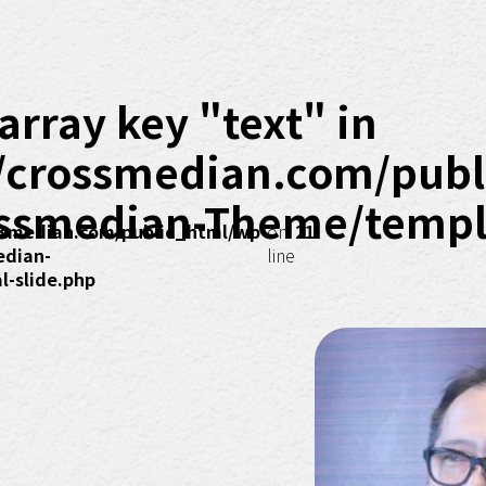
array key "text" in
/crossmedian.com/publ
ssmedian-Theme/templa
smedian.com/public_html/wp-
on
21
edian-
line
-slide.php