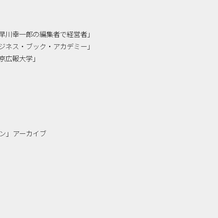
「小早川幸一郎の編集者で経営者」
「ビジネス・ブック・アカデミー」
「東京広報大学」
ン」アーカイブ