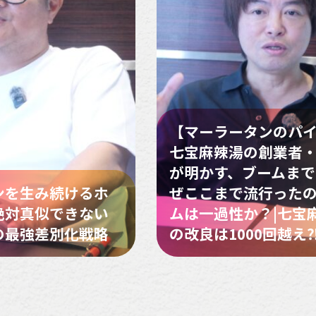
【マーラータンのパ
七宝麻辣湯の創業者
が明かす、ブームまでの
ンを生み続けるホ
ぜここまで流行ったの
絶対真似できない
ムは一過性か？|七宝
の最強差別化戦略
の改良は1000回越え