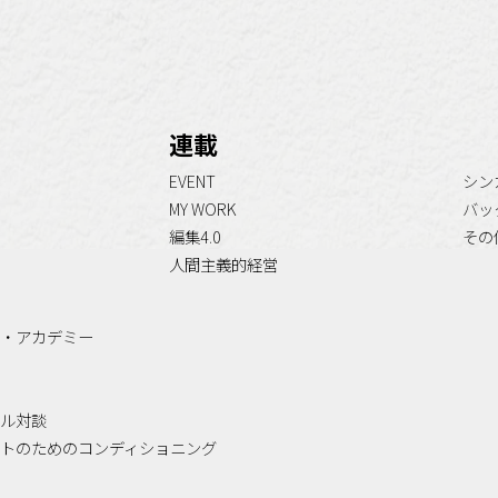
連載
EVENT
シン
MY WORK
バッ
編集4.0
その
人間主義的経営
・アカデミー
ル対談
トのためのコンディショニング