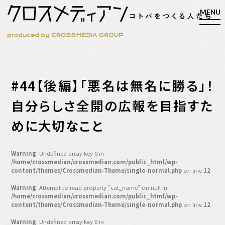
検索
#44【後編】「悪名は無名に勝る」！
検索
自分らしさ全開の広報を目指すた
めに大切なこと
マガジン
新刊ができるまで
EVENT
Warning
: Undefined array key 0 in
MY WORK
/home/crossmedian/crossmedian.com/public_html/wp-
content/themes/Crossmedian-Theme/single-normal.php
on line
12
編集4.0
Warning
: Attempt to read property "cat_name" on null in
人間主義的経営
/home/crossmedian/crossmedian.com/public_html/wp-
content/themes/Crossmedian-Theme/single-normal.php
on line
12
シンカケイコウホウ
Warning
: Undefined array key 0 in