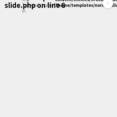
slide.php
on line
8
Podcast番組
"category_name"
Theme/templates/normal-sli
「東京広報大学」
in
クロスメディアンとは？
広報誌
「クロスメディアン」アーカイブ