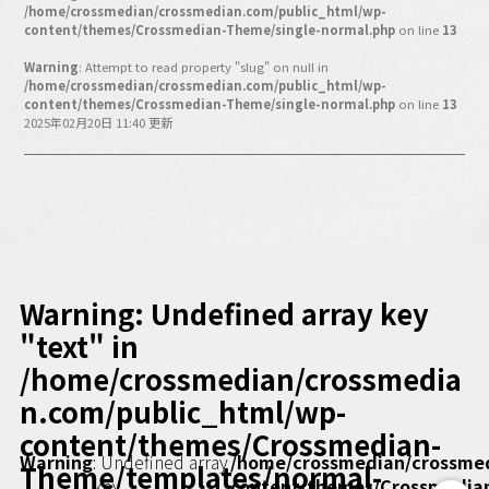
バックオフィス
/home/crossmedian/crossmedian.com/public_html/wp-
content/themes/Crossmedian-Theme/single-normal.php
on line
13
その他
Warning
: Attempt to read property "slug" on null in
/home/crossmedian/crossmedian.com/public_html/wp-
動画
ビジネス・ブック・アカデミー
content/themes/Crossmedian-Theme/single-normal.php
on line
13
2025年02月20日 11:40 更新
業界ビジネス
CMGNOW!
プロフェッショナル対談
ビジネスアスリートのための
コンディショニング
編集4.0
Warning
: Undefined array key
その他
"text" in
/home/crossmedian/crossmedia
ラジオ
Podcast番組
n.com/public_html/wp-
「ビジネス・ブック・アカデミー」
content/themes/Crossmedian-
Podcast番組
Warning
: Undefined array
/home/crossmedian/crossme
「小早川幸一郎の編集者で経営者」
Theme/templates/normal-
key
content/themes/Crossmedia