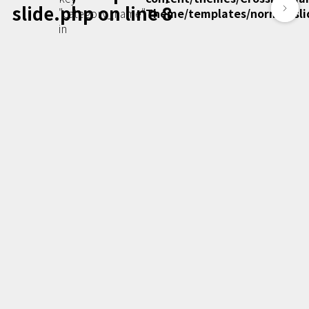
slide.php
on line
8
Podcast番組
"category_name"
Theme/templates/normal-sli
「東京広報大学」
in
クロスメディアンとは？
広報誌
「クロスメディアン」アーカイブ