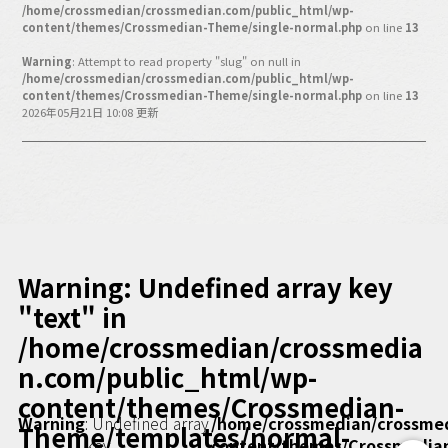
バックオフィス
/home/crossmedian/crossmedian.com/public_html/wp-
content/themes/Crossmedian-Theme/single-normal.php
on line
13
その他
Warning
: Attempt to read property "slug" on null in
/home/crossmedian/crossmedian.com/public_html/wp-
動画
ビジネス・ブック・アカデミー
content/themes/Crossmedian-Theme/single-normal.php
on line
13
2026年05月21日 10:08 更新
業界ビジネス
CMGNOW!
プロフェッショナル対談
ビジネスアスリートのための
コンディショニング
編集4.0
Warning
: Undefined array key
その他
"text" in
/home/crossmedian/crossmedia
ラジオ
Podcast番組
n.com/public_html/wp-
「ビジネス・ブック・アカデミー」
content/themes/Crossmedian-
Podcast番組
Warning
: Undefined array
/home/crossmedian/crossme
「小早川幸一郎の編集者で経営者」
Theme/templates/normal-
key
content/themes/Crossmedia