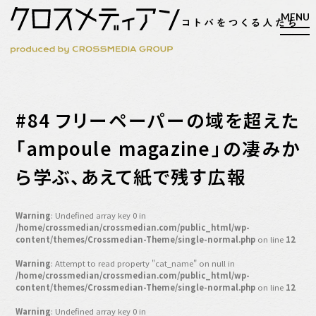
検索
#84 フリーペーパーの域を超えた
検索
「ampoule magazine」の凄みか
ら学ぶ、あえて紙で残す広報
マガジン
新刊ができるまで
EVENT
Warning
: Undefined array key 0 in
MY WORK
/home/crossmedian/crossmedian.com/public_html/wp-
content/themes/Crossmedian-Theme/single-normal.php
on line
12
編集4.0
Warning
: Attempt to read property "cat_name" on null in
人間主義的経営
/home/crossmedian/crossmedian.com/public_html/wp-
content/themes/Crossmedian-Theme/single-normal.php
on line
12
シンカケイコウホウ
Warning
: Undefined array key 0 in