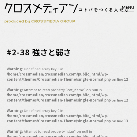
検索
#2-38 強さと弱さ
検索
Warning
: Undefined array key 0 in
/home/crossmedian/crossmedian.com/public_html/wp-
マガジン
新刊ができるまで
content/themes/Crossmedian-Theme/single-normal.php
on line
12
EVENT
Warning
: Attempt to read property "cat_name" on null in
/home/crossmedian/crossmedian.com/public_html/wp-
MY WORK
content/themes/Crossmedian-Theme/single-normal.php
on line
12
編集4.0
Warning
: Undefined array key 0 in
/home/crossmedian/crossmedian.com/public_html/wp-
人間主義的経営
content/themes/Crossmedian-Theme/single-normal.php
on line
13
シンカケイコウホウ
Warning
: Attempt to read property "slug" on null in
/home/crossmedian/crossmedian.com/public_html/wp-