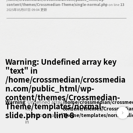
バックオフィス
content/themes/Crossmedian-Theme/single-normal.php
on line
13
その他
2025年05月07日 09:04 更新
動画
ビジネス・ブック・アカデミー
業界ビジネス
CMGNOW!
プロフェッショナル対談
Warning
: Undefined array key
ビジネスアスリートのための
"text" in
コンディショニング
/home/crossmedian/crossmedia
編集4.0
n.com/public_html/wp-
その他
content/themes/Crossmedian-
Warning
: Undefined array
/home/crossmedian/crossme
Theme/templates/normal-
ラジオ
Podcast番組
key
content/themes/Crossmedia
「ビジネス・ブック・アカデミー」
slide.php
on line
8
"category_name"
Theme/templates/normal-sli
Podcast番組
in
「小早川幸一郎の編集者で経営者」