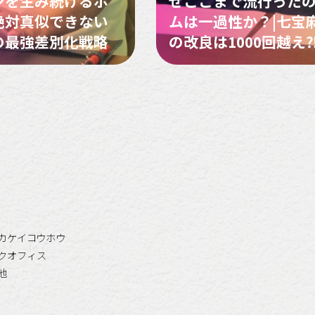
ンを生み続けるホ
ぜここまで流行ったの
絶対真似できない
ムは一過性か？|七宝
の最強差別化戦略
の改良は1000回越え
カケイコウホウ
クオフィス
他