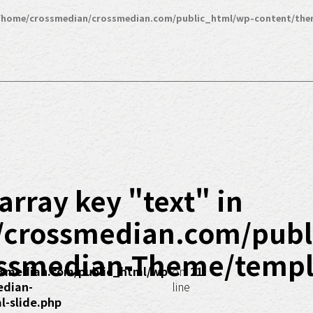
/home/crossmedian/crossmedian.com/public_html/wp-content/the
array key "text" in
/crossmedian.com/publ
ssmedian-Theme/templa
smedian.com/public_html/wp-
on
21
edian-
line
-slide.php