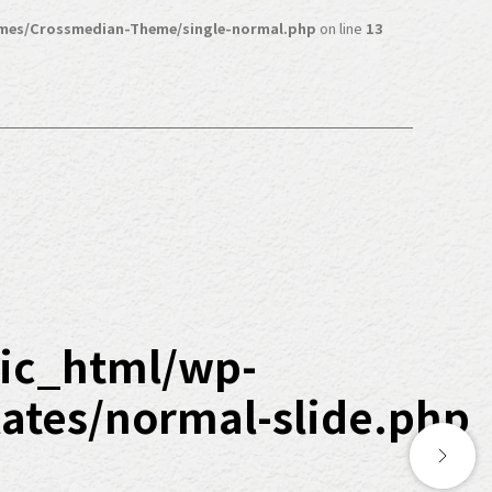
mes/Crossmedian-Theme/single-normal.php
on line
13
ic_html/wp-
tes/normal-slide.php