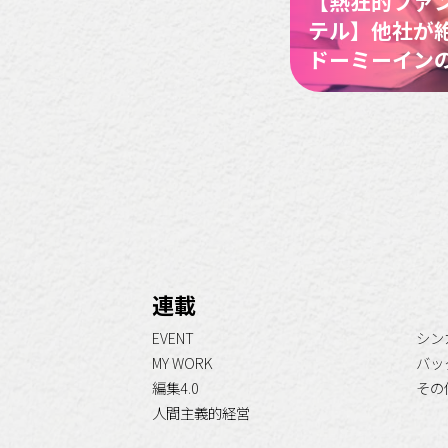
【熱狂的ファ
テル】他社が
ドーミーイン
連載
EVENT
シン
MY WORK
バッ
編集4.0
その
人間主義的経営