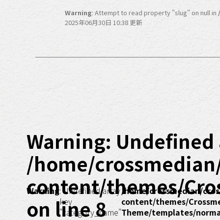
Warning
: Attempt to read property "slug" on null in
2025年06月30日 10:38 更新
Warning
: Undefined 
/home/crossmedian
content/themes/Cro
Warning
: Undefined array
/home/crossmedian/cros
on line
8
key
content/themes/Crossm
"category_name"
Theme/templates/normal