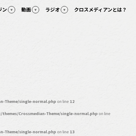
ジン
動画
ラジオ
クロスメディアンとは？
n-Theme/single-normal.php
on line
12
t/themes/Crossmedian-Theme/single-normal.php
on line
n-Theme/single-normal.php
on line
13