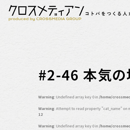
#2-46 本気
Warning
: Undefined array key 0 in
/home/crossmed
Warning
: Attempt to read property "cat_name" on nu
12
Warning
: Undefined array key 0 in
/home/crossmed