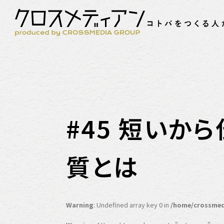
#45 短いか
質とは
Warning
: Undefined array key 0 in
/home/crossmed