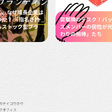
に、なぜ成長企業は
か？ 「指名され
突撃隣のデスク！バ
るストック型ブラ
スメンバーの個性が
わりの相棒」たち
カケイコウホウ
クオフィス