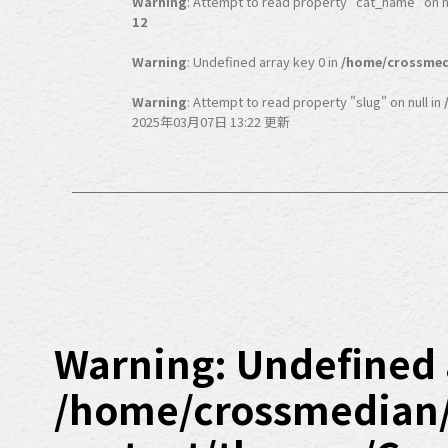
Warning
: Attempt to read property "cat_name" on nu
12
Warning
: Undefined array key 0 in
/home/crossmed
Warning
: Attempt to read property "slug" on null in
2025年03月07日 13:22 更新
Warning
: Undefined 
/home/crossmedian