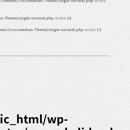
t/themes/Crossmedian-Theme/single-normal.php
on line
n-Theme/single-normal.php
on line
13
mes/Crossmedian-Theme/single-normal.php
on line
13
ic_html/wp-