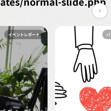
tes/normal-slide.php
イベントレポート
ハ