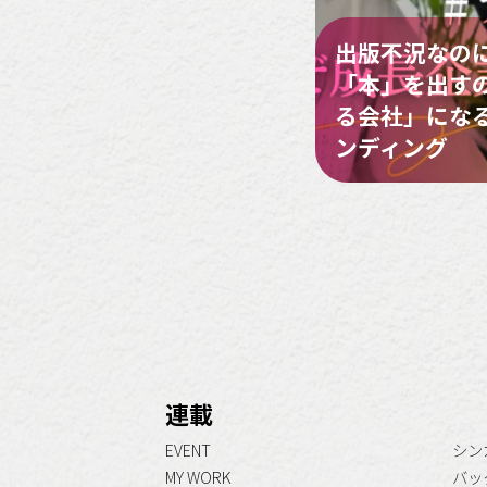
出版不況なの
「本」を出すの
る会社」にな
ンディング
連載
EVENT
シン
MY WORK
バッ