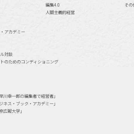
編集4.0
その
人間主義的経営
・アカデミー
ル対談
トのためのコンディショニング
「小早川幸一郎の編集者で経営者」
「ビジネス・ブック・アカデミー」
「東京広報大学」