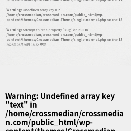
バックオフィス
その他
Warning
: Undefined array key 0 in
/home/crossmedian/crossmedian.com/public_html/wp-
content/themes/Crossmedian-Theme/single-normal.php
on line
13
動画
ビジネス・ブック・アカデミー
Warning
: Attempt to read property "slug" on null in
業界ビジネス
/home/crossmedian/crossmedian.com/public_html/wp-
content/themes/Crossmedian-Theme/single-normal.php
on line
13
CMGNOW!
2025年06月26日 18:52 更新
プロフェッショナル対談
ビジネスアスリートのための
コンディショニング
編集4.0
その他
Warning
: Undefined array key
"text" in
ラジオ
Podcast番組
「ビジネス・ブック・アカデミー」
/home/crossmedian/crossmedia
Podcast番組
n.com/public_html/wp-
「小早川幸一郎の編集者で経営者」
content/themes/Crossmedian-