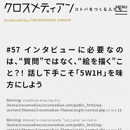
検索
#57 インタビューに必要なの
検索
は、“質問”ではなく、“絵を描く”こ
と？！ 話し下手こそ「5W1H」を味
マガジン
新刊ができるまで
方にしよう
EVENT
MY WORK
Warning
: Undefined array key 0 in
編集4.0
/home/crossmedian/crossmedian.com/public_html/wp-
content/themes/Crossmedian-Theme/single-normal.php
on line
12
人間主義的経営
Warning
: Attempt to read property "cat_name" on null in
シンカケイコウホウ
/home/crossmedian/crossmedian.com/public_html/wp-
content/themes/Crossmedian-Theme/single-normal.php
on line
12