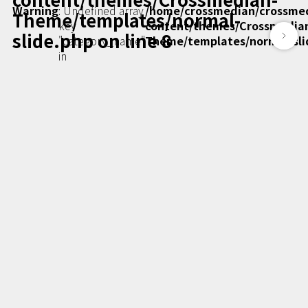
Podcast番組
Warning
: Undefined array
/home/crossmedian/crossme
Theme/templates/normal-
「東京広報大学」
key
content/themes/Crossmedia
slide.php
on line
8
"category_name"
Theme/templates/normal-sli
in
クロスメディアンとは？
広報誌
「クロスメディアン」アーカイブ