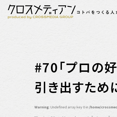
#70「プロの
引き出すため
Warning
: Undefined array key 0 in
/home/crossmed