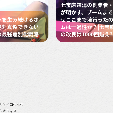
七宝麻辣湯の創業者
が明かす、ブームまでの
ンを生み続けるホ
ぜここまで流行ったの
絶対真似できない
ムは一過性か？|七宝
の最強差別化戦略
の改良は1000回越え
カケイコウホウ
クオフィス