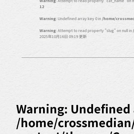
Warning
: Attempt to read property "cat_name" on nu
12
Warning
: Undefined array key 0 in
/home/crossmed
Warning
: Attempt to read property "slug" on null in
2025年10月16日 09:19 更新
Warning
: Undefined 
/home/crossmedian