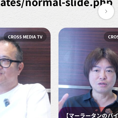
tes/normal-slide.php
CROSS MEDIA TV
CROS
【マーラータンのパ