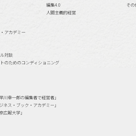
編集4.0
その
人間主義的経営
・アカデミー
ル対談
トのためのコンディショニング
「小早川幸一郎の編集者で経営者」
「ビジネス・ブック・アカデミー」
「東京広報大学」