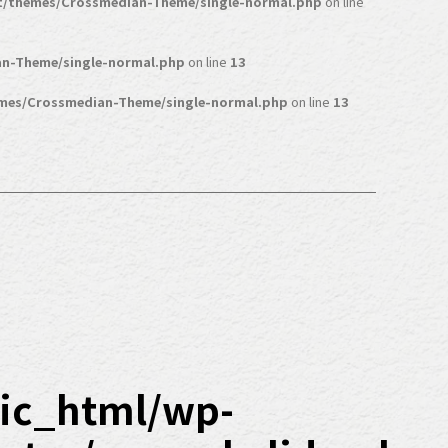
t/themes/Crossmedian-Theme/single-normal.php
on line
n-Theme/single-normal.php
on line
13
mes/Crossmedian-Theme/single-normal.php
on line
13
ic_html/wp-