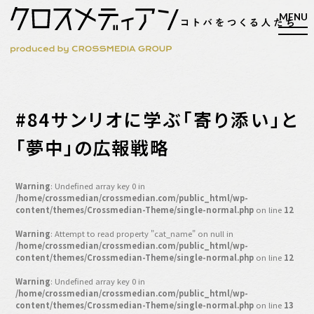
検索
#84サンリオに学ぶ「寄り添い」と
検索
「夢中」の広報戦略
マガジン
新刊ができるまで
Warning
: Undefined array key 0 in
/home/crossmedian/crossmedian.com/public_html/wp-
EVENT
content/themes/Crossmedian-Theme/single-normal.php
on line
12
MY WORK
Warning
: Attempt to read property "cat_name" on null in
/home/crossmedian/crossmedian.com/public_html/wp-
編集4.0
content/themes/Crossmedian-Theme/single-normal.php
on line
12
人間主義的経営
Warning
: Undefined array key 0 in
シンカケイコウホウ
/home/crossmedian/crossmedian.com/public_html/wp-
content/themes/Crossmedian-Theme/single-normal.php
on line
13