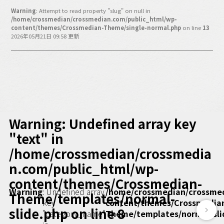
バックオフィス
Warning
: Attempt to read property "slug" on null in
その他
/home/crossmedian/crossmedian.com/public_html/wp-
content/themes/Crossmedian-Theme/single-normal.php
on line
13
2026年05月21日 09:58 更新
動画
ビジネス・ブック・アカデミー
業界ビジネス
CMGNOW!
プロフェッショナル対談
ビジネスアスリートのための
コンディショニング
Warning
: Undefined array key
編集4.0
"text" in
/home/crossmedian/crossmedia
その他
n.com/public_html/wp-
ラジオ
Podcast番組
content/themes/Crossmedian-
「ビジネス・ブック・アカデミー」
Warning
: Undefined array
/home/crossmedian/crossme
Theme/templates/normal-
key
content/themes/Crossmedia
Podcast番組
slide.php
on line
8
"category_name"
Theme/templates/normal-sli
「小早川幸一郎の編集者で経営者」