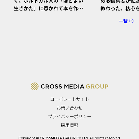
める編集者が佐渡島庸平さんに
て」社長のこだ
教わった、核心を突くフィード
っての新しい体
バック
『君は体験に投
一覧
の表紙デザイン
コーポレートサイト
お問い合わせ
プライバシーポリシー
採用情報
Copyright © CROSSMEDIA GROUP Co.,Ltd. All rights reserved.