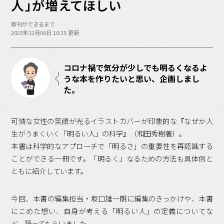
バックオフィス
人」が増えてほしい
その他
新刊ができるまで
2023年12月06日 10:25 更新
動画
ビジネス・ブック・アカデミー
業界ビジネス
コロナ禍で気分が少しでも明るくなるよ
CMGNOW!
うな本を作りたいと思い、企画しまし
坂口雄一朗
た。
プロフェッショナル対談
ビジネスアスリートのための
コンディショニング
可憐な女性の笑顔が光るイラストカバーが印象的な『
なぜか人
生がうまくいく「明るい人」の科学
』（和田秀樹著）。
編集4.0
本書は科学的なアプローチで「明るさ」の重要性を再認識する
その他
ことができる一冊です。「明るく」なるための方法も具体例と
ともに紹介しています。
ラジオ
Podcast番組
「ビジネス・ブック・アカデミー」
今回、本書の編集担当・坂口雄一朗に編集のきっかけや、本書
Podcast番組
にこめた想い、自身が考える「明るい人」の定義についてな
「小早川幸一郎の編集者で経営者」
ど、語ってもらいました。