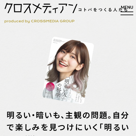
検索
検索
マガジン
新刊ができるまで
EVENT
MY WORK
編集4.0
明るい・暗いも、主観の問題。自分
人間主義的経営
で楽しみを見つけにいく「明るい
シンカケイコウホウ