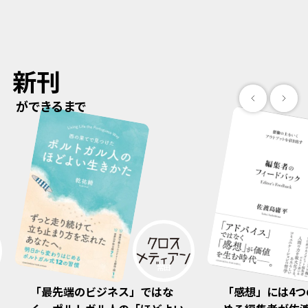
新刊
ができるまで
「感想」には4つの型がある。悩
「普通じゃない
小山