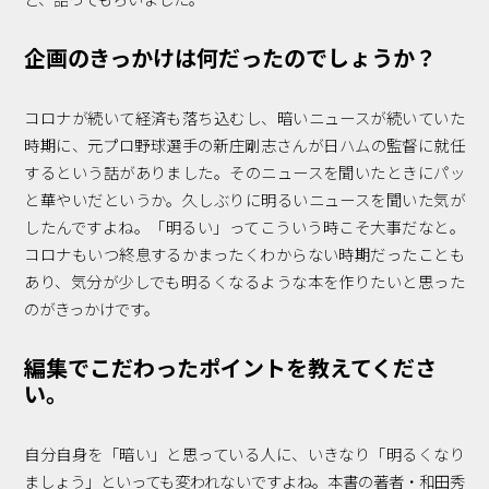
Podcast番組
「東京広報大学」
企画のきっかけは何だったのでしょうか？
クロスメディアンとは？
コロナが続いて経済も落ち込むし、暗いニュースが続いていた
広報誌
「クロスメディアン」アーカイブ
時期に、元プロ野球選手の新庄剛志さんが日ハムの監督に就任
するという話がありました。そのニュースを聞いたときにパッ
と華やいだというか。久しぶりに明るいニュースを聞いた気が
したんですよね。「明るい」ってこういう時こそ大事だなと。
コロナもいつ終息するかまったくわからない時期だったことも
あり、気分が少しでも明るくなるような本を作りたいと思った
のがきっかけです。
編集でこだわったポイントを教えてくださ
い。
自分自身を「暗い」と思っている人に、いきなり「明るくなり
ましょう」といっても変われないですよね。本書の著者・和田秀