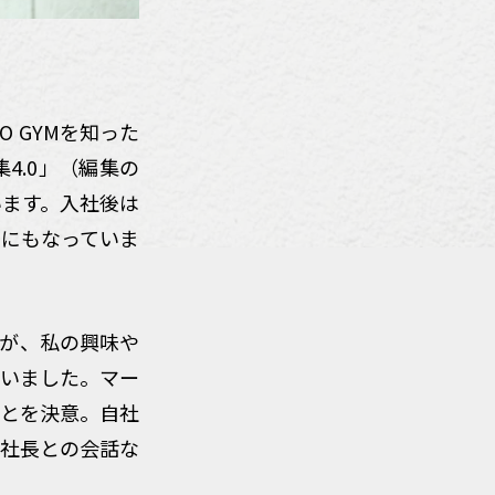
 GYMを知った
4.0」（編集の
います。入社後は
軸にもなっていま
たが、私の興味や
らいました。
マー
ことを決意。自社
、社長との会話な