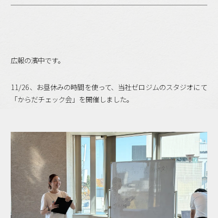
バックオフィス
その他
動画
ビジネス・ブック・アカデミー
業界ビジネス
広報の濱中です。
CMGNOW!
11/26、お昼休みの時間を使って、当社ゼロジムのスタジオにて
プロフェッショナル対談
「からだチェック会」を開催しました。
ビジネスアスリートのための
コンディショニング
編集4.0
その他
ラジオ
Podcast番組
「ビジネス・ブック・アカデミー」
Podcast番組
「小早川幸一郎の編集者で経営者」