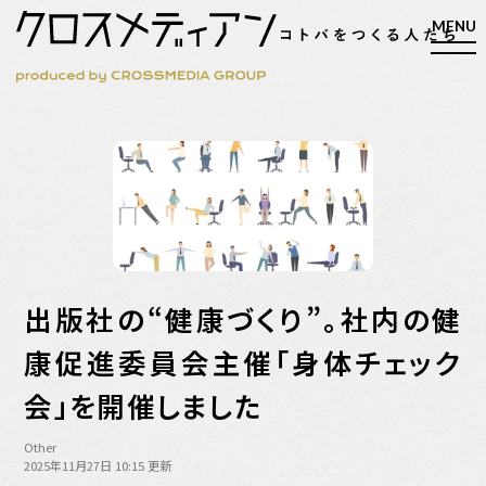
検索
検索
マガジン
新刊ができるまで
出版社の“健康づくり”。社内の健
EVENT
MY WORK
康促進委員会主催「身体チェック
編集4.0
会」を開催しました
人間主義的経営
Other
シンカケイコウホウ
2025年11月27日 10:15 更新