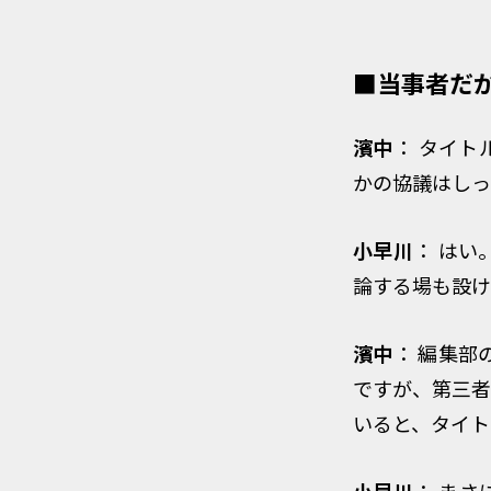
■当事者だ
濱中
： タイ
かの協議はしっ
小早川
： は
論する場も設け
濱中
： 編集
ですが、第三者
いると、タイト