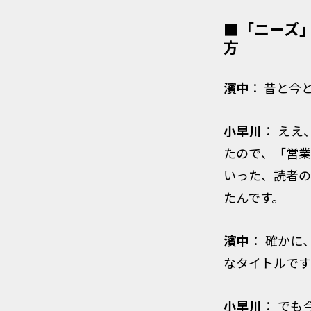
■「ニーズ
方
濱中
： 昔と今
小早川
： え
たので、「営業
いった、読者の
たんです。
濱中
： 確か
なタイトルです
小早川
： で