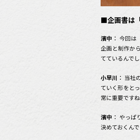
■企画書は「
濱中
： 今回
企画と制作か
てているんでし
小早川
： 当社
ていく形をとっ
常に重要ですね
濱中
： やっ
決めておくんで