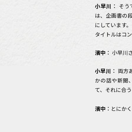
小早川
： そ
は、企画書の
にしています。
タイトルはコン
濱中
： 小早川
小早川
： 両
かの話や新聞
て、それに合う
濱中
：とにかく